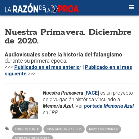
Nuestra Primavera. Diciembre
de 2020.
Audiovisuales sobre la historia del falangismo
durante su primera época.
<<<
Publicado en el mes anterio
r
|
Publicado en el mes
siguiente
>>>​
Nuestra Primavera
[
FACE
] es un proyecto
de divulgación histórica vinculado a
Memoria Azul
. Ver
portada
Memoria Azul
en
LRP
.
PUBLICACIONES
JUAN MANUEL CEPEDA
MEMORIA ÍNDICES
NUESTRA PRIMAVERA