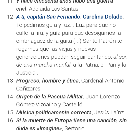
Y hace cincuenta años hubo una guerra
civil
, Adelaida Las Santas.
A ti, capitán San Fernando
,
Carolina Dolado
.
Te pedimos guía y luz.​..
Luz para que no
calle la lira, y guía para que desoigamos la
embriaguez de la gaita (...) Santo Patrón te
rogamos que las viejas y nuevas
generaciones puedan seguir cantando,
al son
de una marcha triunfal
, a la Patria, el Pan y la
Justicia...
Progreso, hombre y ética
, Cardenal Antonio
Cañizares.
Origen de la Pascua Militar
, Juan Lorenzo
Gómez-Vizcaíno y Castelló.
Música políticamente correcta
, Jesús Laínz.
Si la muerte de Europa tiene una canción, sin
duda es «Imagine»
, Sertorio