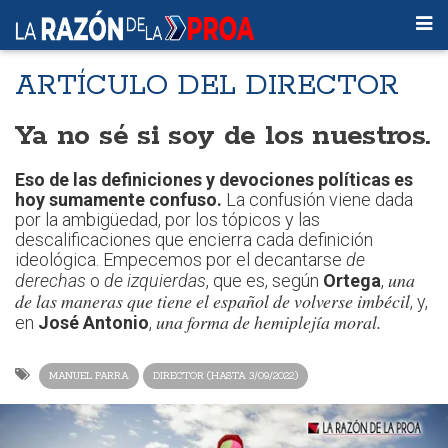
ARTÍCULO DEL DIRECTOR
Ya no sé si soy de los nuestros.
Eso de las definiciones y devociones políticas es
hoy sumamente confuso.
La confusión viene dada
por la ambigüedad, por los tópicos y las
descalificaciones que encierra cada definición
ideológica. Empecemos por el decantarse
de
una
derechas
o
de izquierdas
, que es, según
Ortega
,
de las maneras que tiene el español de volverse imbécil
, y,
una forma de hemiplejía moral.
en
José Antonio
,
MANUEL PARRA
DIRECTOR (HASTA 3/09/2022)