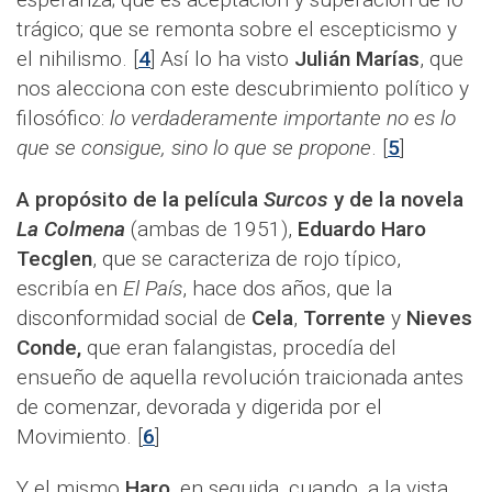
trágico; que se remonta sobre el escepticismo y
el nihilismo. [
4
] Así lo ha visto
Julián Marías
, que
nos alecciona con este descubrimiento político y
filosófico:
lo verdaderamente importante no es lo
que se consigue, sino lo que se propone
. [
5
]
A propósito de la película
Surcos
y de la novela
La Colmena
(ambas de 1951),
Eduardo Haro
Tecglen
, que se caracteriza de rojo típico,
escribía en
El País
, hace dos años, que la
disconformidad social de
Cela
,
Torrente
y
Nieves
Conde,
que eran falangistas, procedía del
ensueño de aquella revolución traicionada antes
de comenzar, devorada y digerida por el
Movimiento. [
6
]
Y el mismo
Haro
, en seguida, cuando, a la vista