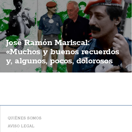
José Ramón Mariscal:
«Muchos y buenos recuerdos
y, algunos, pocos, dolorosos
que también dieron sentido a
todo aquello».
QUIÉNES SOMOS
AVISO LEGAL