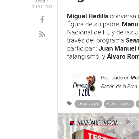
05:47
15/04/21
Miguel Hedilla
conversa e
figura de su padre,
Manue
Nacional de FE y de las 
través del programa
Seam
participan:
Juan Manuel
falangismo, y
Álvaro Ro
Publicado en
Mem
Razón de la Proa
ENTREVISTAS
MEMORIA AZUL