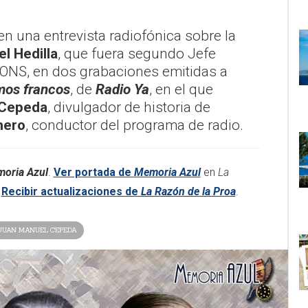
n una entrevista radiofónica sobre la
l Hedilla
, que fuera segundo Jefe
JONS, en dos grabaciones emitidas a
os francos
, de
Radio Ya
, en el que
 Cepeda
, divulgador de historia de
mero
, conductor del programa de radio.
oria Azul
.
Ver portada de
Memoria Azul
en
La
.
Recibir actualizaciones de
La Razón de la Proa
.
JUAN MANUEL CEPEDA