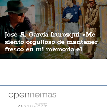
José A. García Irurozqui: «Me
siento orgulloso de mantener
fresco en mi memoria el
ideario y estilo de la OJE».