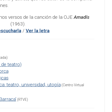
ones.
os versos de la canción de la OJE
Amadís
(1963).
escucharla
/
Ver la letra
ada):
 de teatro)
orca
icas
a: teatro, universidad, utopía
(Centro Virtual
 Barraca'
(RTVE)