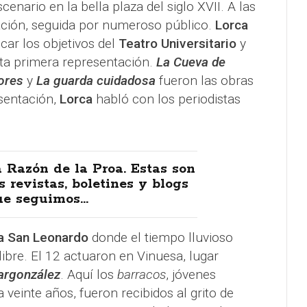
enario en la bella plaza del siglo XVII. A las
ación, seguida por numeroso público.
Lorca
icar los objetivos del
Teatro Universitario
y
sta primera representación.
La Cueva de
ores
y
La guarda cuidadosa
fueron las obras
esentación,
Lorca
habló con los periodistas
 Razón de la Proa. Estas son
s revistas, boletines y blogs
e seguimos...
n a San Leonardo
donde el tiempo lluvioso
 libre. El 12 actuaron en Vinuesa, lugar
vargonzález
. Aquí los
barracos
, jóvenes
a veinte años, fueron recibidos al grito de