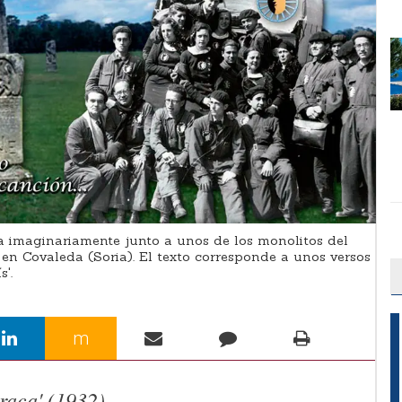
a imaginariamente junto a unos de los monolitos del
en Covaleda (Soria). El texto corresponde a unos versos
'.
m
raca' (1932)