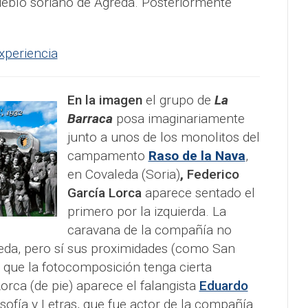
pueblo soriano de Ágreda. Posteriormente
xperiencia
En la imagen
el grupo de
La
Barraca
posa imaginariamente
junto a unos de los monolitos del
campamento
Raso de la Nava
,
en Covaleda (Soria)
,
Federico
García Lorca
aparece sentado el
primero por la izquierda. La
caravana de la compañía no
aleda, pero sí sus proximidades (como San
 que la fotocomposición tenga cierta
Lorca (de pie) aparece el falangista
Eduardo
osofía y Letras, que fue actor de la compañía