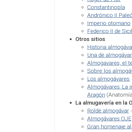
Constantinopla
Andrónico II Pale
Imperio otomano
Federico II de Sicil
Otros sitios
:
Historia almogáva
Una de almogávar
Almogavares, el te
Sobre los almogá
Los almogávares:
Almogávares: La in
Aragón
(Anatomía 
La almugavería en la 
Rolde almogávar
Almogávares OJE
Gran homenaje a