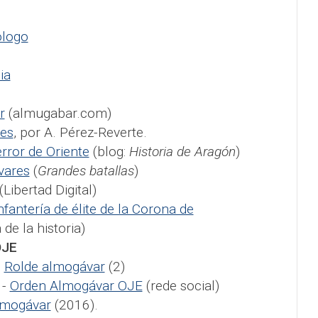
ólogo
ia
r
(almugabar.com)
es
, por A. Pérez-Reverte.
rror de Oriente
(blog:
Historia de Aragón
)
vares
(
Grandes batallas
)
(Libertad Digital)
fantería de élite de la Corona de
de la historia)
OJE
-
Rolde almogávar
(2)
-
Orden Almogávar OJE
(rede social)
lmogávar
(2016).