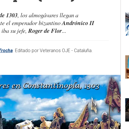
 de 1303
, los almogávares llegan a
Andrónico II
nte el emperador bizantino
Roger de Flor
s iba su jefe,
...
Trocha
. Editado por Veteranos OJE - Cataluña.