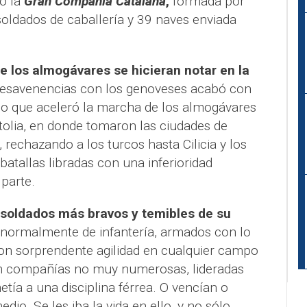
mó
la
Gran Compañía Catalana
,
formada por
oldados de caballería y 39 naves enviada
 los almogávares se hicieran notar en la
esavenencias con los genoveses acabó con
 lo que aceleró la marcha de los almogávares
tolia, en donde tomaron las ciudades de
, rechazando a los turcos hasta Cilicia y los
batallas libradas con una inferioridad
parte.
 soldados más bravos y temibles de su
, normalmente de infantería, armados con lo
on sorprendente agilidad en cualquier campo
en compañías no muy numerosas, lideradas
etía a una disciplina férrea. O vencían o
io. Se les iba la vida en ello, y no sólo