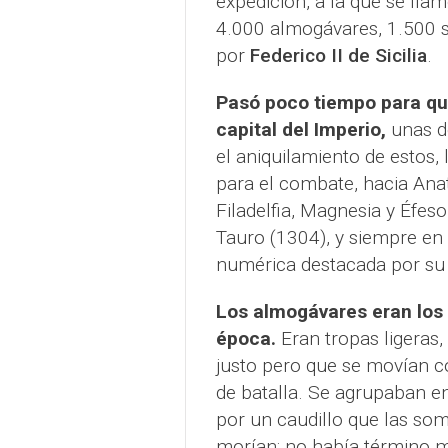
expedición, a la que se lla
4.000 almogávares, 1.500 s
por
Federico II de Sicilia
.
Pasó poco tiempo para que
capital del Imperio,
unas d
el aniquilamiento de estos,
para el combate, hacia Ana
Filadelfia, Magnesia y Éfeso
Tauro (1304), y siempre en 
numérica destacada por su 
Los almogávares eran los
época.
Eran tropas ligeras
justo pero que se movían c
de batalla. Se agrupaban 
por un caudillo que las som
morían: no había término med