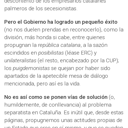
descontento de los empresarios catalanes
palmeros de los secesionistas.
Pero el Gobierno ha logrado un pequeño éxito
(no nos duelen prendas en reconocerlo), como la
división, más honda si cabe, entre quienes
propugnan la
república catalana
, a la sazón
escindidos en
posibilistas
(léase ERC) y
unilateralistas
(el resto, encabezado por la CUP);
los
puigdemonistas
se quejan por haber sido
apartados de la apetecible mesa de diálogo
mencionada, pero así es la vida.
No es así como se ponen vías de solución
(o,
humildemente, de conllevancia) al problema
separatista en Cataluña. Es inútil que, desde estas
páginas, propugnemos unas actitudes propias de
un Estado que cree en sí mismo, y que se pueden