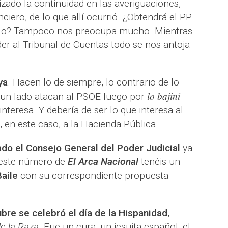
izado la continuidad en las averiguaciones,
nciero, de lo que allí ocurrió. ¿Obtendrá el PP
ello? Tampoco nos preocupa mucho. Mientras
er al Tribunal de Cuentas todo se nos antoja
ya
. Hacen lo de siempre, lo contrario de lo
lo bajini
 un lado atacan al PSOE luego por
interesa. Y debería de ser lo que interesa al
, en este caso, a la Hacienda Pública.
o el Consejo General del Poder Judicial
ya
 este número de
El Arca Nacional
tenéis un
Baile
con su correspondiente propuesta
ubre se celebró el día de la Hispanidad
,
de la Raza
. Fue un cura, un jesuita español, el