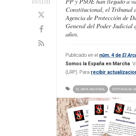
PP y PSOE han llegado a var
10/11/21
Constitucional, el Tribunal 
Agencia de Protección de Da
General del Poder Judicial q
años.
Publicado en el
núm. 4 de
El Arc
Somos la España en Marcha
. V
(LRP). Para
recibir actualizaci
EL ARCA NACIONAL
EDITORIALES A