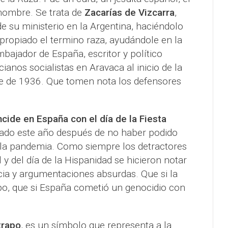
nombre. Se trata de
Zacarías de Vizcarra
,
de su ministerio en la Argentina, haciéndolo
ropiado el termino raza, ayudándole en la
mbajador de España, escritor y político
ianos socialistas en Aravaca al inicio de la
bre de 1936. Que tomen nota los defensores
ncide en España con el día de la Fiesta
rado este año después de no haber podido
 la pandemia. Como siempre los detractores
l y del día de la Hispanidad se hicieron notar
a y argumentaciones absurdas. Que si la
po, que si España cometió un genocidio con
trapo
, es un símbolo que representa a la