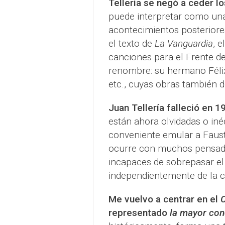
Tellería se negó a ceder l
puede interpretar como una
acontecimientos posteriore
el texto de
La Vanguardia
, 
canciones para el Frente d
renombre: su hermano Félix 
etc., cuyas obras también d
Juan Tellería falleció en 1
están ahora olvidadas o iné
conveniente emular a Faust
ocurre con muchos pensador
incapaces de sobrepasar el f
independientemente de la c
Me vuelvo a centrar en el
C
representado
la mayor co