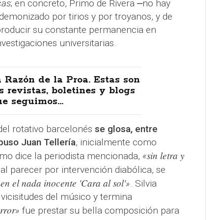
cas
; en concreto, Primo de Rivera ⎼no hay
demonizado por tirios y por troyanos, y de
producir su constante permanencia en
nvestigaciones universitarias.
 Razón de la Proa. Estas son
s revistas, boletines y blogs
e seguimos...
l rotativo barcelonés
se glosa, entre
puso Juan Tellería
, inicialmente como
sin letra y
omo dice la periodista mencionada,
«
, al parecer por intervención diabólica, se
en el nada inocente 'Cara al sol'
«
»
. Silvia
 vicisitudes del músico y termina
rror
»
fue prestar su bella composición para