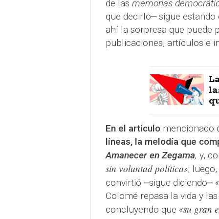
de las
memorias democráti
que decirlo⎼ sigue estando 
ahí la sorpresa que puede 
publicaciones, artículos e i
La
la
qu
En el artículo
mencionado de
líneas, la melodía que com
Amanecer en Zegama
,
y, c
sin voluntad política
»​
; luego
convirtió ⎼sigue diciendo⎼
Colomé repasa la vida y las
su gran e
concluyendo que
«