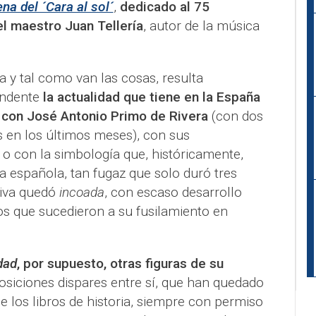
na del ´Cara al sol´
,
dedicado al 75
el maestro Juan Tellería
, autor de la música
la y tal como van las cosas, resulta
endente
la actualidad que tiene en la España
 con José Antonio Primo de Rivera
(con dos
os en los últimos meses), con sus
 o con la simbología que, históricamente,
ca española, tan fugaz que solo duró tres
tiva quedó
incoada
, con escaso desarrollo
pos que sucedieron a su fusilamiento en
dad
, por supuesto, otras figuras de su
osiciones dispares entre sí, que han quedado
 los libros de historia, siempre con permiso