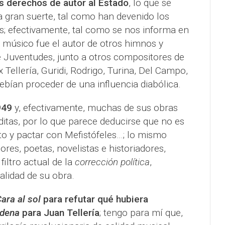
os derechos de autor al Estado
, lo que se
 gran suerte, tal como han devenido los
s; efectivamente, tal como se nos informa en
el músico fue el autor de otros himnos y
e Juventudes, junto a otros compositores de
Tellería, Guridi, Rodrigo, Turina, Del Campo,
ebían proceder de una influencia diabólica.
949
y, efectivamente, muchas de sus obras
ditas, por lo que parece deducirse que no es
o y pactar con Mefistófeles…; lo mismo
es, poetas, novelistas e historiadores,
iltro actual de la
corrección política
,
alidad de su obra.
ara al sol
para refutar qué hubiera
ndena
para Juan Tellería
; tengo para mí que,