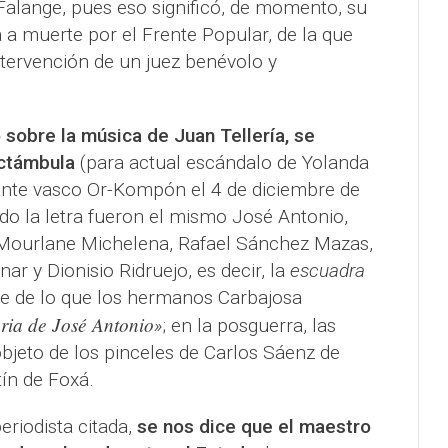
 Falange, pues eso significó, de momento, su
a muerte por el Frente Popular, de la que
intervención de un juez benévolo y
 sobre la música de Juan Tellería, se
ctámbula
(para actual escándalo de Yolanda
rante vasco Or-Kompón el 4 de diciembre de
do la letra fueron el mismo José Antonio,
 Mourlane Michelena, Rafael Sánchez Mazas,
ar y Dionisio Ridruejo, es decir, la
escuadra
e de lo que los hermanos Carbajosa
raria de José Antonio
»
; en la posguerra, las
bjeto de los pinceles de Carlos Sáenz de
ín de Foxá.
periodista citada,
se nos dice que el maestro