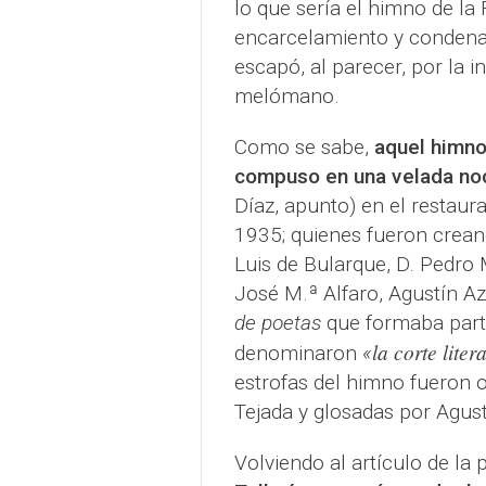
lo que sería el himno de la
encarcelamiento y condena 
escapó, al parecer, por la 
melómano.
Como se sabe,
aquel himno
compuso en una velada no
Díaz, apunto) en el restau
1935; quienes fueron crean
Luis de Bularque, D. Pedro
José M.ª Alfaro, Agustín Azn
de poetas
que formaba part
la corte lite
denominaron
«
estrofas del himno fueron o
Tejada y glosadas por Agust
Volviendo al artículo de la 