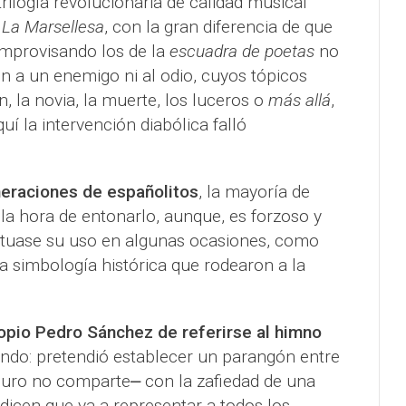
rilogía revolucionaria de calidad musical
 La Marsellesa
, con la gran diferencia de que
improvisando los de la
escuadra de poetas
no
n a un enemigo ni al odio, cuyos tópicos
n, la novia, la muerte, los luceros o
más allá
,
quí la intervención diabólica falló
neraciones de españolitos
, la mayoría de
 la hora de entonarlo, aunque, es forzoso y
irtuase su uso en algunas ocasiones, como
a simbología histórica que rodearon a la
opio Pedro Sánchez de referirse al himno
do: pretendió establecer un parangón entre
guro no comparte⎼ con la zafiedad de una
dicen que va a representar a todos los