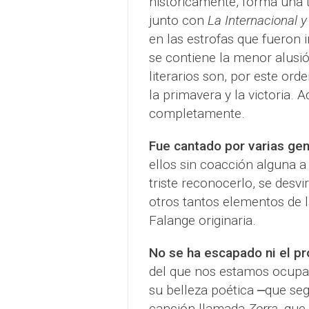
históricamente, forma una t
junto con
La Internacional y
en las estrofas que fueron 
se contiene la menor alusió
literarios son, por este orde
la primavera y la victoria. A
completamente.
Fue cantado por varias ge
ellos sin coacción alguna a
triste reconocerlo, se desv
otros tantos elementos de l
Falange originaria.
No se ha escapado ni el pr
del que nos estamos ocupan
su belleza poética ⎼que se
canción llamada
Zorra
,
que 