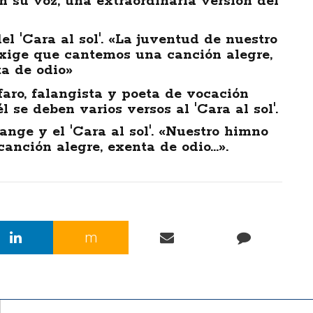
on su voz, una extraordinaria versión del
l 'Cara al sol'. «La juventud de nuestro
xige que cantemos una canción alegre,
ta de odio»
faro, falangista y poeta de vocación
l se deben varios versos al 'Cara al sol'.
ange y el 'Cara al sol'. «Nuestro himno
anción alegre, exenta de odio...».
m