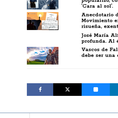
popularizó, c
'Cara al sol'.
Anecdotario de
Movimiento e
risueña, exen
José María Al
profunda. Al é
Vascos de Fal
debe ser una c