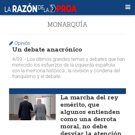
MONARQUÍA
Opinión
Un debate anacrónico
4/09 .- Los últimos grandes temas y debates que han
merecido los esfuerzos de la izquierda española
son la memoria histórica , la revisión y condena del
franquismo y el debate…
Opinión
La marcha del rey
emérito, que
algunos entienden
como una derrota
moral, no debe
desviar la atención