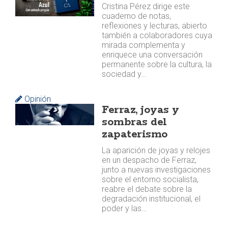
Cristina Pérez dirige este
cuaderno de notas,
reflexiones y lecturas, abierto
también a colaboradores cuya
mirada complementa y
enriquece una conversación
permanente sobre la cultura, la
sociedad y…
Opinión
Ferraz, joyas y
sombras del
zapaterismo
La aparición de joyas y relojes
en un despacho de Ferraz,
junto a nuevas investigaciones
sobre el entorno socialista,
reabre el debate sobre la
degradación institucional, el
poder y las…