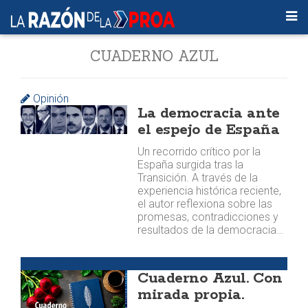
CUADERNO AZUL
Opinión
La democracia ante
el espejo de España
Un recorrido crítico por la
España surgida tras la
Transición. A través de la
experiencia histórica reciente,
el autor reflexiona sobre las
promesas, contradicciones y
resultados de la democracia…
Publicaciones
Cuaderno Azul. Con
mirada propia.