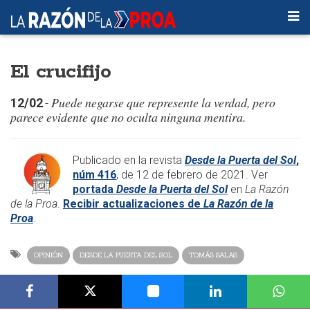
El crucifijo
Puede negarse que represente la verdad, pero
12/02
.-
parece evidente que no oculta ninguna mentira.
​Publicado en la revista
Desde la Puerta del Sol
,
núm 416
, de 12 de febrero de 2021. Ver
portada
Desde la Puerta del Sol
en
La Razón
de la Proa
.
Recibir actualizaciones de
La Razón de la
Proa
.​
OPINIÓN
DESDE LA PUERTA DEL SOL
TOMÁS SALAS