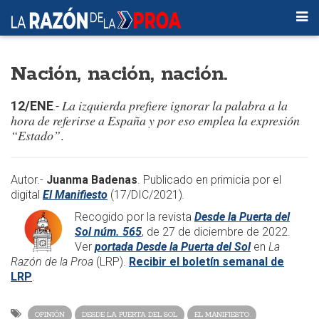
Nación, nación, nación.
La izquierda prefiere ignorar la palabra a la
12/ENE
.-
hora de referirse a España y por eso emplea la expresión
“Estado”
.
Autor.-
Juanma Badenas
. Publicado en primicia por el
digital
El Manifiesto
(17/DIC/2021)
.
Recogido por la revista
Desde la Puerta del
Sol núm. 565
, de 27 de diciembre de 2022.
Ver
portada Desde la Puerta del Sol
en
La
Razón de la Proa
(LRP).
Recibir el boletín semanal de
LRP
.
OPINIÓN
DESDE LA PUERTA DEL SOL
EL MANIFIESTO