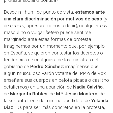
protesta social o política?
Desde mi humilde punto de vista,
estamos ante
una clara discriminación por motivos de sexo
(y
de
género
, apresurémonos a decir); cualquier
gay
masculino o vulgar
hetero
puede sentirse
marginado ante estas formas de protesta.
Imaginemos por un momento que, por ejemplo
en España, se quieren contestar los decretos o
tendencias de cualquiera de las ministras del
gobierno de
Pedro Sánchez
; imagínense que
algún musculoso varón votante del PP o de Vox
enseñara sus cuerpos en pelota picada o casi (no
detallemos) en una aparición de
Nadia Calviño
,
de
Margarita Robles
, de
M.ª Jesús Montero
, de
la señorita Irene del mismo apellido o de
Yolanda
Díaz
… O, para ser más concretos en la protesta,