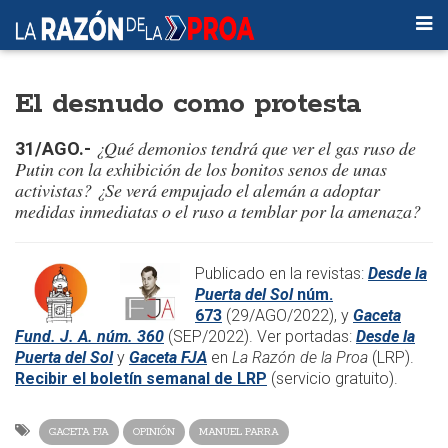
El desnudo como protesta
¿Qué demonios tendrá que ver el gas ruso de
31/AGO.-
Putin con la exhibición de los bonitos senos de unas
activistas? ¿Se verá empujado el alemán a adoptar
medidas inmediatas o el ruso a temblar por la amenaza?
Publicado en la revistas:
Desde la
Puerta del Sol
núm.
673
(29/AGO/2022), y
Gaceta
Fund. J. A. núm. 360
(SEP/2022). Ver portadas:
Desde la
Puerta del Sol
y
Gaceta FJA
en
La Razón de la Proa
(LRP).
Recibir el boletín semanal de LRP
(servicio gratuito).
GACETA FJA
OPINIÓN
MANUEL PARRA