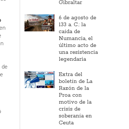
Gibraltar
6 de agosto de
o
133 a. C.: la
 en
caída de
e
Numancia, el
en
último acto de
una resistencia
legendaria
 de
ue
Extra del
boletín de La
Razón de la
Proa con
motivo de la
crisis de
ó
soberanía en
Ceuta