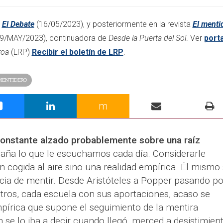
l
El Debate
(16/05/2023), y posteriormente en la revista
El menti
9/MAY/2023)
, continuadora de
Desde la Puerta del Sol
. Ver
port
roa
(LRP)
Recibir el boletín de LRP
.​
MENTIDERO
m
onstante alzado probablemente sobre una raíz
traña lo que le escuchamos cada día. Considerarle
 cogida al aire sino una realidad empírica. Él mismo
cia de mentir. Desde Aristóteles a Popper pasando po
tros, cada escuela con sus aportaciones, acaso se
pírica que supone el seguimiento de la mentira
 se lo iba a decir cuando llegó, merced a desistimien