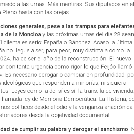
 miedo a las urnas. Más mentiras. Sus diputados en e
Pleno hasta con las orejas.
ciones generales, pese a las trampas para elefante
ga de la Moncloa
y las próximas urnas del día 28 sean
l dilema es serio: España o Sánchez. Acaso la última
 no llegue a ser, para peor, muy distinta a como la
24, ha de ser el año de la reconstrucción. El nuevo
ar con tanta urgencia como rigor lo que Feijóo llamó
. Es necesario derogar o cambiar en profundidad, po
s ideológicas que responden a minorías, ni siquiera
s. Leyes como la del sí es sí, la trans, la de vivienda,
al llamada ley de Memoria Democrática. La Historia, c
nos políticos desde el odio y la venganza anacrónica
istoriadores desde la objetividad documental.
lidad de cumplir su palabra y derogar el sanchismo
. 