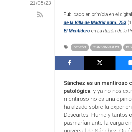
21/05/23
​​Publicado en primicia en el digita
de la Villa de Madrid
núm. 753
(1
El Mentidero
en
La Razón de la P
OPINIÓN
JUAN VAN-HALEN
EL 
Sánchez es un mentiroso c
patológica
, y ya no nos ex
mentiroso no es una opinión
ha alzado sobre la experien
Descartes, Hume y tantos o
pasmarían ante la carga em
universal de Sánchez. Quién