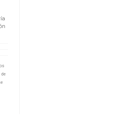
ía
ión
los
 de
se