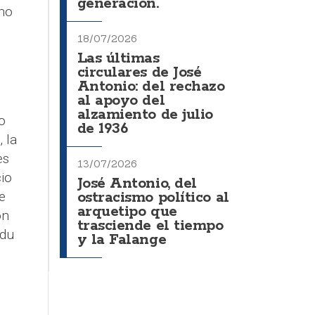
generación.
 no
18/07/2026
Las últimas
circulares de José
Antonio: del rechazo
al apoyo del
alzamiento de julio
o
de 1936
 la
es
13/07/2026
io
José Antonio, del
e
ostracismo político al
arquetipo que
on
trasciende el tiempo
ldu
y la Falange
.