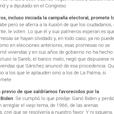
rid y a diputado en el Congreso.
os, incluso iniciada la campaña electoral, promete l
sabe pero se aferra a la ilusión de que los ciudadanos,
te, le voten. Lo que él y sus palmeros esperan es qu
mesas se hayan olvidado y, en todo caso, ya no pued
 como en elecciones anteriores, esas promesas no se
mil viviendas y en sus años de gobierno no ha hecho
cluso la Sareb, el banco malo, negó que dispusiese ni
viviendas que Sánchez anunció de esa procedencia. Q
o a los que le aplauden sino a los de La Palma, si
omete.
o previo de que saldríamos favorecidos por la
 Biden
. Se cumplió lo que predije: Ganó Biden y perdi
 arreglar el viejo tema, de 1966, de las arenas
creí que se resolvería a nuestro favor. Y ni siquiera,