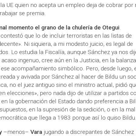
e la UE quien no acepta un empleo deja de cobrar por
trabajar se premia.
mal momento el grano de la chulería de Otegui
.
ntestó que lo de incluir terroristas en las listas de
decente». Ni siquiera, a mi modesto juicio, es legal de
dos. Lo estudia la Fiscalía, aunque Sánchez ya nos dij
, acaso ingenuo, cree aún en la Justicia, en la balanza,
o ese acompañamiento simbólico. Pero, desde luego, 
reada y avivada por Sánchez al hacer de Bildu un soc
a, no el juez antiguo sino el ministro actual, pidió qu
 en elecciones», pero nada dijo de utilizar a partidos c
 en la gobernación del Estado dando preferencia a Bi
supuestos, en la supresión de la sedición, o en la mal
ocrática que llega a 1983 porque así lo quiso Bildu
y
–menos–
Vara
jugando a discrepantes de Sánchez