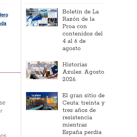
Boletín de La
dero
Razón de la
ada
Proa con
contenidos del
4 al 6 de
agosto
Historias
Azules. Agosto
2026.
El gran sitio de
 se
Ceuta: treinta y
tres años de
r
resistencia
mientras
España perdía
tos