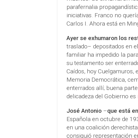
parafernalia propagandísti
iniciativas. Franco no querí
Carlos I. Ahora está en Min
Ayer se exhumaron los res
traslado– depositados en el
familiar ha impedido la par
su testamento ser enterrado
Caídos, hoy Cuelgamuros, es
Memoria Democrática, cement
enterrados allí; buena part
delicadeza del Gobierno es 
José Antonio
–
que está en
Española en octubre de 193
en una coalición derechista
consiguió representación e