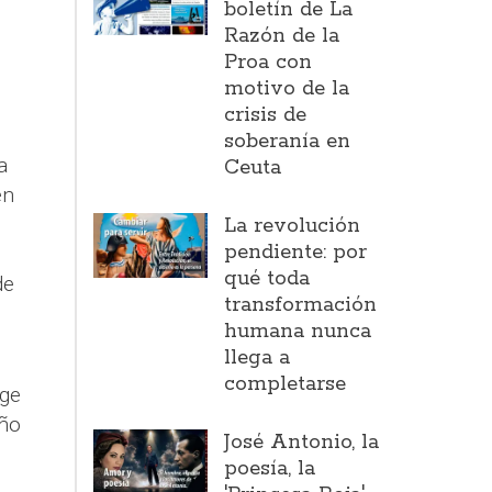
boletín de La
Razón de la
Proa con
motivo de la
crisis de
soberanía en
a
Ceuta
en
La revolución
pendiente: por
qué toda
de
transformación
humana nunca
llega a
completarse
ge
año
José Antonio, la
poesía, la