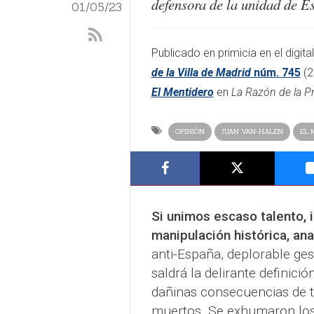
defensora de la unidad de E
01/05/23
​​Publicado en primicia en el digita
de la Villa de Madrid
núm. 745
(2
El Mentidero
en
La Razón de la P
OPINIÓN
JUAN VAN-HALEN
EL 
Si unimos escaso talento, 
manipulación histórica, an
anti-España, deplorable ges
saldrá la delirante definici
dañinas consecuencias de t
muertos. Se exhumaron los 