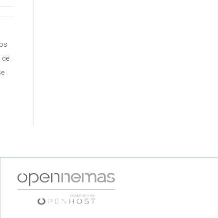
los
 de
se