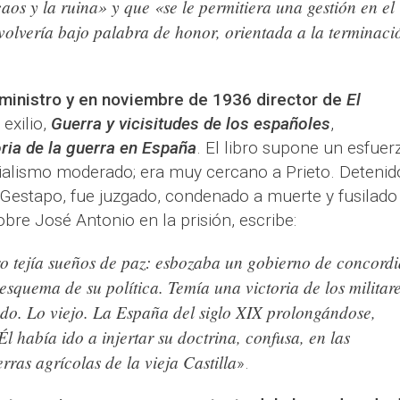
aos y la ruina» y que «se le permitiera una gestión en el
volvería bajo palabra de honor, orientada a la terminaci
 ministro y en noviembre de 1936 director de
El
 exilio,
Guerra y vicisitudes de los españoles
,
ria de la guerra en España
. El libro supone un esfuer
cialismo moderado; era muy cercano a Prieto. Detenid
 Gestapo, fue juzgado, condenado a muerte y fusilado 
re José Antonio en la prisión, escribe:
ro tejía sueños de paz: esbozaba un gobierno de concordi
esquema de su política. Temía una victoria de los militare
ado. Lo viejo. La España del siglo XIX prolongándose,
l había ido a injertar su doctrina, confusa, en las
erras agrícolas de la vieja Castilla
».