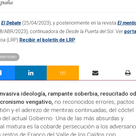
spaña
l
El Debate
(25/04/2023), y posteriormente en la revista
El menti
8/ABR/2023)
, continuadora de
Desde la Puerta del Sol
. Ver
port
roa
(LRP)
Recibir el boletín de LRP
.​
MENTIDERO
m
invasiva ideología, rampante soberbia, resucitado od
acronismo vengativo,
no reconocidos errores, pactos
tión y el aderezo de mentiras continuadas, del cóctel
ón del actual Gobierno. Una de las más absurdas y
al mixtura es la cobarde persecución a los adversario
restos de Franco del Valle de los Caídos con