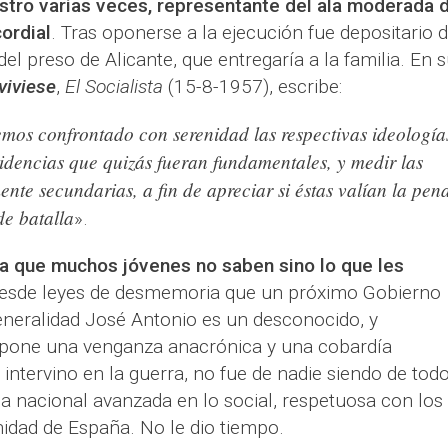
istro varias veces, representante del ala moderada 
ordial
. Tras oponerse a la ejecución fue depositario 
el preso de Alicante, que entregaría a la familia. En 
viviese
,
El Socialista
(15-8-1957), escribe:
os confrontado con serenidad las respectivas ideología
idencias que quizás fueran fundamentales, y medir las
nte secundarias, a fin de apreciar si éstas valían la pen
de batalla
».
la que muchos jóvenes no saben sino lo que les
desde leyes de desmemoria que un próximo Gobierno
eneralidad José Antonio es un desconocido, y
pone una venganza anacrónica y una cobardía
intervino en la guerra, no fue de nadie siendo de todo
da nacional avanzada en lo social, respetuosa con los
nidad de España. No le dio tiempo.