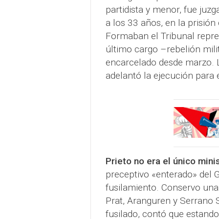
partidista y menor, fue juzg
a los 33 años, en la prisió
Formaban el Tribunal repres
último cargo –rebelión mil
encarcelado desde marzo. L
adelantó la ejecución para 
Prieto no era el único min
preceptivo «enterado» del Go
fusilamiento. Conservo una 
Prat, Aranguren y Serrano S
fusilado, contó que estando 