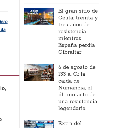
El gran sitio de
Ceuta: treinta y
dero
tres años de
ada
resistencia
mientras
España perdía
Gibraltar
6 de agosto de
133 a. C.: la
caída de
Numancia, el
io,
último acto de
una resistencia
legendaria
s
Extra del