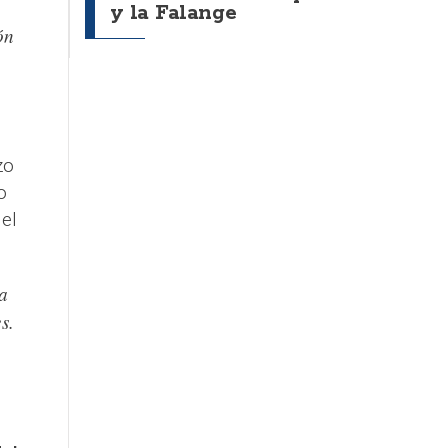
y la Falange
ón
zo
o
el
a
s.