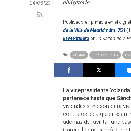
obligatorio .
14/05/23
​​Publicado en primicia en el digita
de la Villa de Madrid
núm. 751
(1
El Mentidero
en
La Razón de la P
OPINIÓN
JUAN VAN-HALEN
EL 
La vicepresidente Yolanda 
pertenece hasta que Sánche
viviendas si no son para vivi
contratos de alquiler sean
además de facilitar una casa
García, la que cobró durant