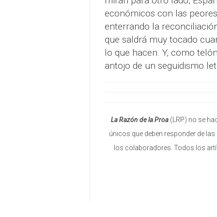
miran para otro lado, Espa
económicos con las peores c
enterrando la reconciliació
que saldrá muy tocado cuand
lo que hacen. Y, como telón
antojo de un seguidismo let
La Razón de la Proa
(LRP) no se hac
únicos que deben responder de las 
los colaboradores. Todos los art