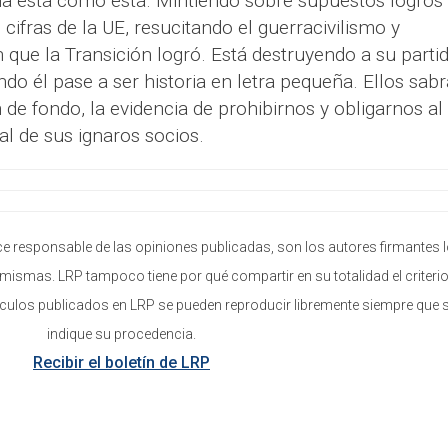
ña está como está. Mintiendo sobre supuestos logros
ifras de la UE, resucitando el guerracivilismo y
n que la Transición logró. Está destruyendo a su parti
o él pase a ser historia en letra pequeña. Ellos sab
 de fondo, la evidencia de prohibirnos y obligarnos al
al de sus ignaros socios.
e responsable de las opiniones publicadas, son los autores firmantes 
mismas. LRP tampoco tiene por qué compartir en su totalidad el criterio
ículos publicados en LRP se pueden reproducir libremente siempre que 
indique su procedencia.
Recibir el boletín de LRP