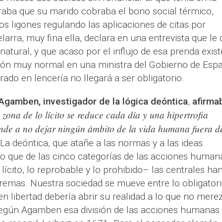
aba que su marido cobraba el bono social térmico,
ños ligones regulando las aplicaciones de citas por
elarra, muy fina ella, declara en una entrevista que le
atural, y que acaso por el influjo de esa prenda exist
ión muy normal en una ministra del Gobierno de Esp
do en lencería no llegará a ser obligatorio.
o Agamben, investigador de la lógica deóntica
,
afirma
 zona de lo lícito se reduce cada día y una hipertrofia
ende a no dejar ningún ámbito de la vida humana fuera d
 La deóntica, que atañe a las normas y a las ideas
do que de las cinco categorías de las acciones human
o lícito, lo reprobable y lo prohibido– las centrales ha
tremas. Nuestra sociedad se mueve entre lo obligatori
en libertad debería abrir su realidad a lo que no mere
Según Agamben esa división de las acciones humanas