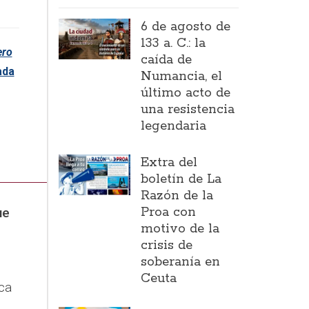
6 de agosto de
133 a. C.: la
ero
caída de
ada
Numancia, el
último acto de
una resistencia
legendaria
Extra del
boletín de La
Razón de la
Proa con
ue
motivo de la
crisis de
soberanía en
Ceuta
ica