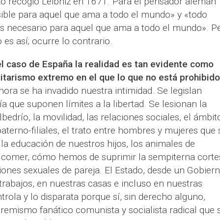
 Lo recogió Leibniz en 1671. Para el pensador alemán
sible para aquel que ama a todo el mundo» y «todo
 es necesario para aquel que ama a todo el mundo». P
es así; ocurre lo contrario.
el caso de España la realidad es tan evidente como
litarismo extremo en el que lo que no está prohibido
ra se ha invadido nuestra intimidad. Se legislan
a que suponen límites a la libertad. Se lesionan la
lbedrío, la movilidad, las relaciones sociales, el ámbit
paterno-filiales, el trato entre hombres y mujeres que 
la educación de nuestros hijos, los animales de
comer, cómo hemos de suprimir la sempiterna corte
aciones sexuales de pareja. El Estado, desde un Gobier
 trabajos, en nuestras casas e incluso en nuestras
trola y lo disparata porque sí, sin derecho alguno,
remismo fanático comunista y socialista radical que 