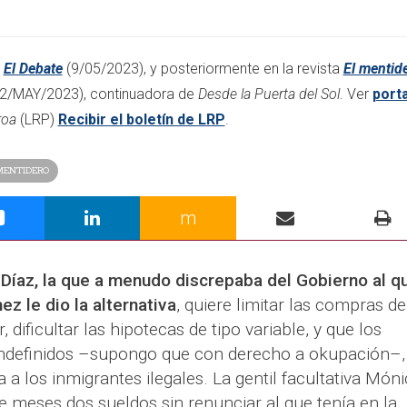
l
El Debate
(9/05/2023), y posteriormente en la revista
El mentid
2/MAY/2023)
, continuadora de
Desde la Puerta del Sol
. Ver
port
roa
(LRP)
Recibir el boletín de LRP
.​
MENTIDERO
m
Díaz, la que a menudo discrepaba del Gobierno al q
z le dio la alternativa
, quiere limitar las compras de
r, dificultar las hipotecas de tipo variable, y que los
 indefinidos –supongo que con derecho a okupación–,
 a los inmigrantes ilegales. La gentil facultativa Món
e meses dos sueldos sin renunciar al que tenía en la