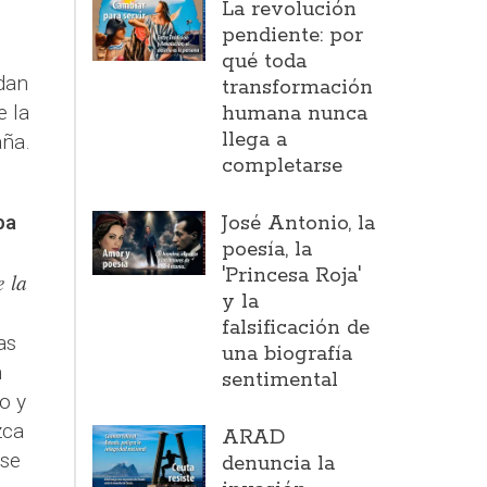
La revolución
pendiente: por
qué toda
 dan
transformación
e la
humana nunca
llega a
aña.
completarse
ba
José Antonio, la
poesía, la
'Princesa Roja'
e la
y la
falsificación de
as
una biografía
n
sentimental
o y
zca
ARAD
 se
denuncia la