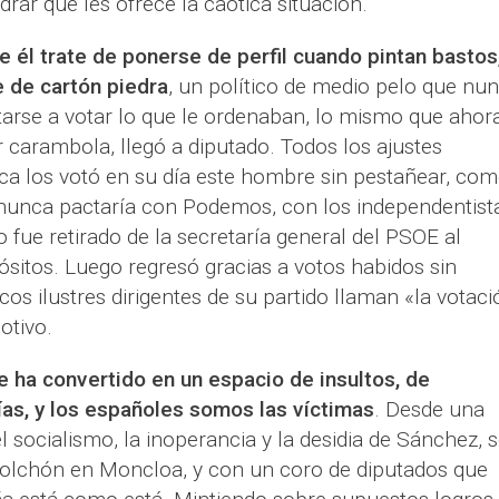
rar que les ofrece la caótica situación.
e él trate de ponerse de perfil cuando pintan bastos
 de cartón piedra
, un político de medio pelo que nu
tarse a votar lo que le ordenaban, lo mismo que ahor
 carambola, llegó a diputado. Todos los ajustes
ca los votó en su día este hombre sin pestañear, co
nunca pactaría con Podemos, con los independentist
 fue retirado de la secretaría general del PSOE al
sitos. Luego regresó gracias a votos habidos sin
os ilustres dirigentes de su partido llaman «la votaci
otivo.
e ha convertido en un espacio de insultos, de
as, y los españoles somos las víctimas
. Desde una
socialismo, la inoperancia y la desidia de Sánchez, s
olchón en Moncloa, y con un coro de diputados que