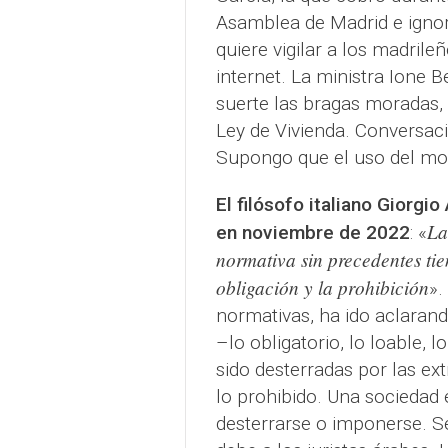
Asamblea de Madrid e ignor
quiere vigilar a los madrile
internet. La ministra Ione B
suerte las bragas moradas, n
Ley de Vivienda. Conversac
Supongo que el uso del mora
El filósofo italiano Giorgi
La
en noviembre de 2022
: «
normativa sin precedentes ti
obligación y la prohibición
».
normativas, ha ido aclaran
–lo obligatorio, lo loable, l
sido desterradas por las ex
lo prohibido. Una sociedad 
desterrarse o imponerse. 