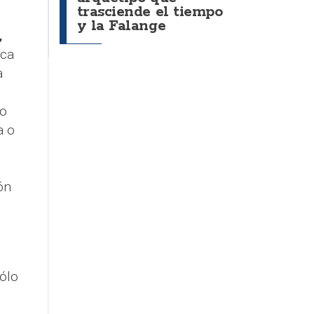
trasciende el tiempo
y la Falange
,
nca
a
mo
a o
ón
ólo