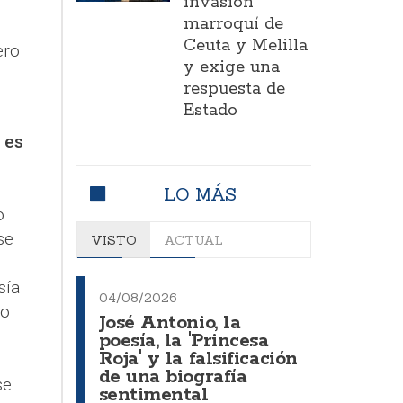
invasión
marroquí de
Ceuta y Melilla
ero
y exige una
respuesta de
Estado
 es
LO MÁS
o
se
VISTO
ACTUAL
sía
04/08/2026
no
José Antonio, la
poesía, la 'Princesa
Roja' y la falsificación
de una biografía
se
sentimental