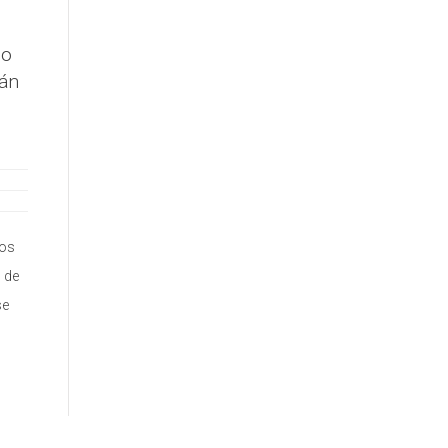
do
rán
los
 de
se