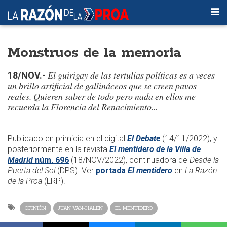
Monstruos de la memoria
El guirigay de las tertulias políticas es a veces
18/NOV​.-
un brillo artificial de gallináceos que se creen pavos
reales. Quieren saber de todo pero nada en ellos me
recuerda la Florencia del Renacimiento...
​Publicado en primicia en el digital
El Debate
(14/11/2022), y
posteriormente en la revista
El mentidero de la Villa de
Madrid
núm. 696
(18/NOV/2022), continuadora de
Desde la
Puerta del Sol
(DPS). Ver
portada
El mentidero
en
La Razón
de la Proa
(LRP).
OPINIÓN
JUAN VAN-HALEN
EL MENTIDERO