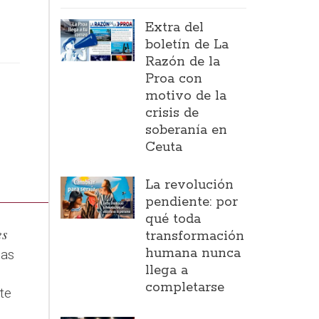
Extra del
boletín de La
Razón de la
Proa con
e
motivo de la
crisis de
soberanía en
Ceuta
La revolución
pendiente: por
qué toda
es
transformación
humana nunca
nas
llega a
completarse
te