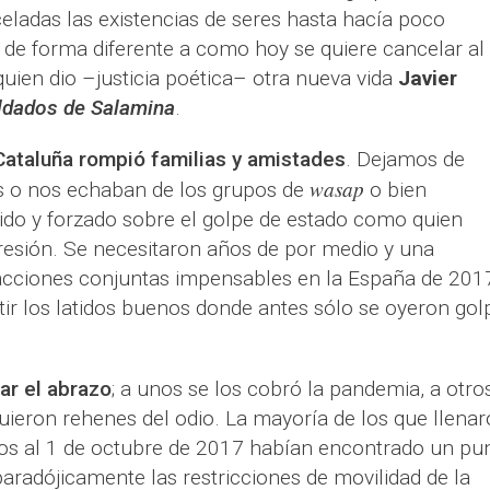
ladas las existencias de seres hasta hacía poco
 de forma diferente a como hoy se quiere cancelar al
quien dio –justicia poética– otra nueva vida
Javier
ldados de Salamina
.
ataluña rompió familias y amistades
. Dejamos de
wasap
 o nos echaban de los grupos de
o bien
ido y forzado sobre el golpe de estado como quien
esión. Se necesitaron años de por medio y una
acciones conjuntas impensables en la España de 201
tir los latidos buenos donde antes sólo se oyeron gol
ar el abrazo
; a unos se los cobró la pandemia, a otros
guieron rehenes del odio. La mayoría de los que llena
vios al 1 de octubre de 2017 habían encontrado un pu
 paradójicamente las restricciones de movilidad de la