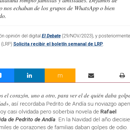
 Cataluña rompió familias y amistades. Dejamos de
 nos echaban de los grupos de WhatsApp o bien
do.
ión
opinión
del digital
El Debate
(29/NOV/2023), y posteriorment
(LRP)
Solicita recibir el boletín semanal de LRP
.​
m
 el corazón, uno a otro, para ver el de quién daba golp
dad
», así recordaba Pedrito de Andía su noviazgo ape
hoy casi olvidada pero soberbia novela de
Rafael
ida de Pedrito de Andía
. En la Navidad del año diecisie
miles de corazones de familias daban golpes de odio.