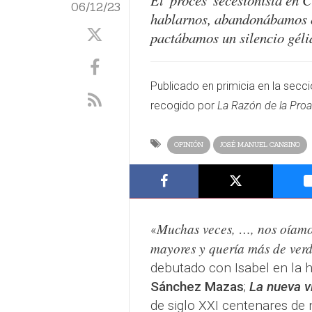
El 'procés' secesionista en
06/12/23
hablarnos, abandonábamos o
pactábamos un silencio géli
​​Publicado en primicia en la secc
recogido por
La Razón de la Proa
OPINIÓN
JOSÉ MANUEL CANSINO
Muchas veces, …, nos oíamos
«
mayores y quería más de ver
debutado con Isabel en la 
Sánchez Mazas
;
La nueva v
de siglo XXI centenares de 