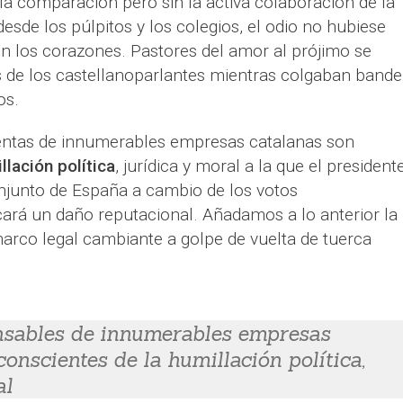
a comparación pero sin la activa colaboración de la
desde los púlpitos y los colegios, el odio no hubiese
n los corazones. Pastores del amor al prójimo se
s de los castellanoparlantes mientras colgaban bande
os.
ventas de innumerables empresas catalanas son
lación política
, jurídica y moral a la que el president
junto de España a cambio de los votos
cará un daño reputacional. Añadamos a lo anterior la
marco legal cambiante a golpe de vuelta de tuerca
nsables de innumerables empresas
onscientes de la humillación política,
al