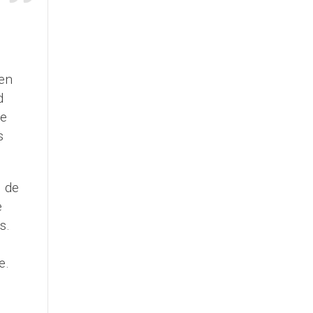
 en
d
ue
s
1 de
e
s.
e.