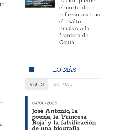
nación pierde
tar
el norte: doce
reflexiones tras
el asalto
masivo a la
frontera de
Ceuta
LO MÁS
VISTO
ACTUAL
e–
04/08/2026
José Antonio, la
poesía, la 'Princesa
Roja' y la falsificación
a
de una biografía