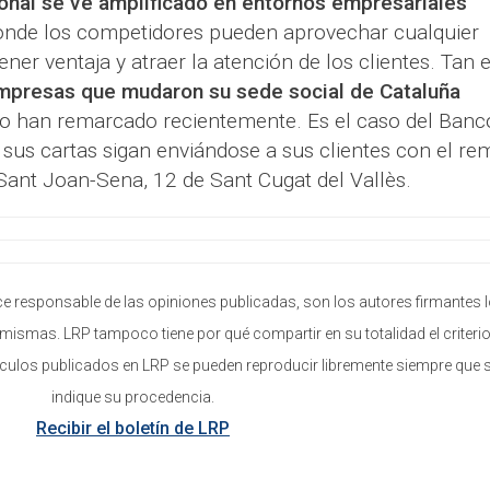
ional se ve amplificado en entornos empresariales
donde los competidores pueden aprovechar cualquier
ener ventaja y atraer la atención de los clientes. Tan 
empresas que mudaron su sede social de Cataluña
lo han remarcado recientemente. Es el caso del Banc
 sus cartas sigan enviándose a sus clientes con el rem
Sant Joan-Sena, 12 de Sant Cugat del Vallès.
e responsable de las opiniones publicadas, son los autores firmantes 
mismas. LRP tampoco tiene por qué compartir en su totalidad el criterio
ículos publicados en LRP se pueden reproducir libremente siempre que 
indique su procedencia.
Recibir el boletín de LRP