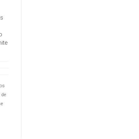
es
o
ite
los
 de
se