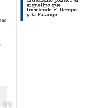
ostracismo político al
arquetipo que
trasciende el tiempo
y la Falange
ras
e