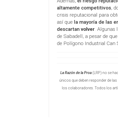
Además,
el riesgo reputac
altamente competitivos
, 
crisis reputacional para obt
así que
la mayoría de las 
descartan
volver
. Algunas 
de Sabadell, a pesar de que
de Polígono Industrial Can 
La Razón de la Proa
(LRP) no se hac
únicos que deben responder de las 
los colaboradores. Todos los art