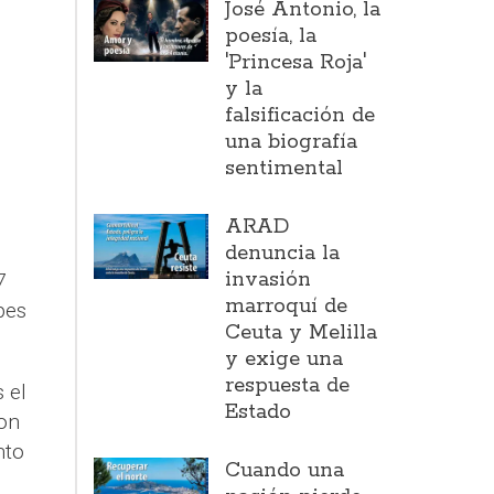
José Antonio, la
poesía, la
'Princesa Roja'
y la
falsificación de
una biografía
sentimental
ARAD
denuncia la
invasión
7
marroquí de
pes
Ceuta y Melilla
y exige una
respuesta de
 el
Estado
ron
nto
Cuando una