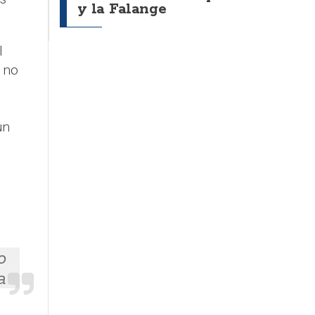
y la Falange
.
l
 no
un
o
a