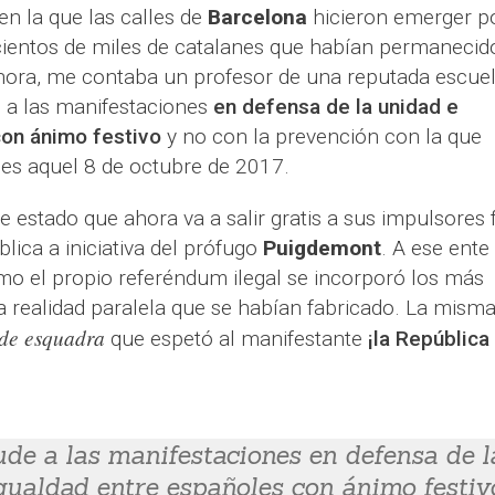
n la que las calles de
Barcelona
hicieron emerger p
 cientos de miles de catalanes que habían permanecid
hora, me contaba un profesor de una reputada escue
e a las manifestaciones
en defensa de la unidad e
con ánimo festivo
y no con la prevención con la que
les aquel 8 de octubre de 2017.
e estado que ahora va a salir gratis a sus impulsores 
lica a iniciativa del prófugo
Puigdemont
. A ese ente
mo el propio referéndum ilegal se incorporó los más
a realidad paralela que se habían fabricado. La mism
de esquadra
que espetó al manifestante
¡la República
de a las manifestaciones en defensa de l
gualdad entre españoles con ánimo festiv