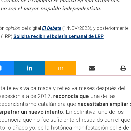
 Círculo de Economía se motiva en una aritmética
 no son el mayor respaldo independentista.
ión
opinión
del digital
El Debate
(1/NOV/2023), y posteriormente
(LRP)
Solicita recibir el boletín semanal de LRP
.​
m
sta televisiva calmada y reflexiva meses después del
 secesionista de 2017,
reconocía que
una de las
ndependentismo catalán era que
necesitaban ampliar 
erpetrar un nuevo intento
. En definitiva, uno de los
reconocía que no fue suficiente el respaldo con el que
o lo añado yo, de la histórica manifestación del 8 de