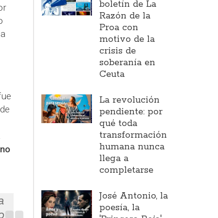
boletín de La
or
Razón de la
o
Proa con
la
motivo de la
crisis de
soberanía en
Ceuta
fue
La revolución
 de
pendiente: por
qué toda
transformación
a
humana nunca
 no
llega a
completarse
José Antonio, la
a
poesía, la
o