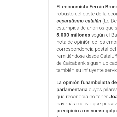
El economista Ferrán Brun
robusto del coste de la eco
separatismo catalán
(Ed Deu
estampida de ahorros que s
5.000 millones
según el Ban
nota de opinión de los empr
correspondencia postal de
remitiéndose desde Cataluña
de Caixabank siguen ubicado
también su influyente servic
La opinión funambulista de
parlamentaria
cuyos pilare
que reconocía no tener
Jo
hay más motivo que persev
precipicio a un nuevo golp