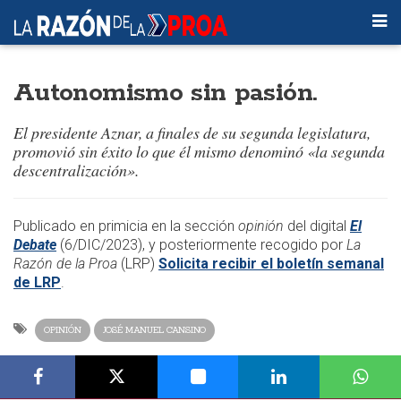
Autonomismo sin pasión.
El presidente Aznar, a finales de su segunda legislatura,
promovió sin éxito lo que él mismo denominó «la segunda
descentralización».
​​Publicado en primicia en la sección
opinión
del digital
El
Debate
(6/DIC/2023), y posteriormente recogido por
La
Razón de la Proa
(LRP)
Solicita recibir el boletín semanal
de LRP
.​
OPINIÓN
JOSÉ MANUEL CANSINO