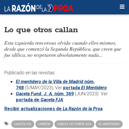
Lo que otros callan
Esta izquierda rencorosa olvida cuando ellos mismos,
desde que comenzó la Segunda República, que creen que
fue idílica, no respetaron absolutamente nada...
​​Publicado en las revistas:
El mentidero de la Villa de Madrid
núm.
748
(5/MAY/2023)
, Ver
portada
El Mentidero
.
Gaceta Fund. J. A.
núm. 369
(JUN/2023). Ver
portada de
Gaceta FJA
.
Recibir actualizaciones de
La Razón de la Proa
.
GACETA FJA
OPINIÓN
GARCÍA DE TUÑÓN AZA
EL MENTIDERO