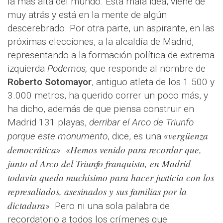
la más alta del mundo. Esta mala idea, viene de
muy atrás y está en la mente de algún
descerebrado. Por otra parte, un aspirante, en las
próximas elecciones, a la alcaldía de Madrid,
representando a la formación política de extrema
izquierda
Podemos,
que responde al nombre de
Roberto Sotomayor
, antiguo atleta de los 1.500 y
3.000 metros, ha querido correr un poco más, y
ha dicho, además de que piensa construir en
Madrid 131 playas,
derribar el Arco de Triunfo
vergüenza
porque este monumento
, dice, es una
«
democrática
Hemos venido para recordar que,
»
. «
junto al Arco del Triunfo franquista, en Madrid
todavía queda muchísimo para hacer justicia con los
represaliados, asesinados y sus familias por la
dictadura
». Pero ni una sola palabra de
recordatorio a todos los crímenes que