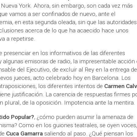
a Nueva York. Ahora, sin embargo, son cada vez más
que vamos a ser confinados de nuevo, ante el
mia, en esta segunda oleada, sin que las autoridades,
clusiones acerca de lo que ha acaecido hace unos
a a repetirse.
e presenciar en los informativos de las diferentes
 y algunas emisoras de radio, la impresentable acción
nsable del Ejecutivo, de excluir al Rey en la entrega de
evos jueces, acto celebrado hoy en Barcelona. Los
traposiciones, los diferentes intentos de
Carmen Cal
 tiene justificación. La carencia de respuestas firmes p
en plural, de la oposición. Impotencia ante la mentira.
tido Popular?
, ¿cómo pueden asumir la amenaza de
 misma? Como en los guiones teatrales, se oyen voces
 de
Cuca Gamarra
saliendo al paso. ¿Qué piensan los