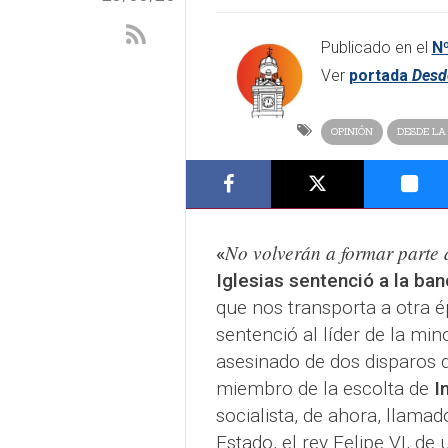
​Publicado en el
Nº
Ver
portada
Desde
OPINIÓN
DESDE LA
No volverán a formar parte d
«
Iglesias sentenció a la ban
que nos transporta a otra é
sentenció al líder de la min
asesinado de dos disparos de
miembro de la escolta de
I
socialista, de ahora, llama
Estado, el rey Felipe VI, de 