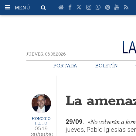
MENÚ
JUEVES. 06.08.2026
PORTADA
BOLETÍN
La amenaz
HONORIO
No volverán a form
29/09
.- «
FEITO
05:19
jueves, Pablo Iglesias se
29/09/20