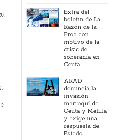
Extra del
20.
boletín de La
Razón de la
Proa con
motivo de la
crisis de
soberanía en
Ceuta
ARAD
s,
denuncia la
invasión
marroquí de
ue
Ceuta y Melilla
y exige una
respuesta de
Estado