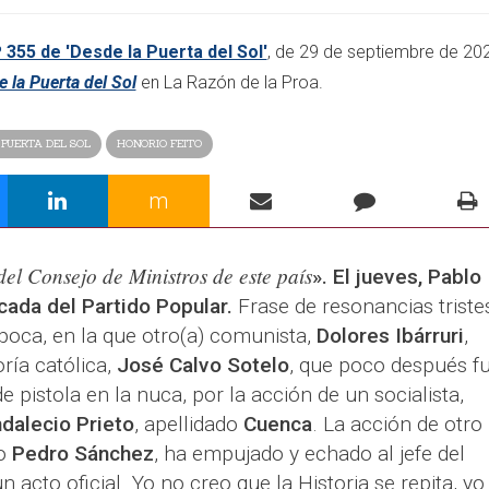
 355 de 'Desde la Puerta del Sol'
, de 29 de septiembre de 20
 la Puerta del Sol
en La Razón de la Proa.
 PUERTA DEL SOL
HONORIO FEITO
m
el Consejo de Ministros de este país
». El jueves, Pablo
cada del Partido Popular.
Frase de resonancias triste
poca, en la que otro(a) comunista,
Dolores Ibárruri
,
oría católica,
José Calvo Sotelo
, que poco después f
 pistola en la nuca, por la acción de un socialista,
ndalecio Prieto
, apellidado
Cuenca
. La acción de otro
do
Pedro Sánchez
, ha empujado y echado al jefe del
un acto oficial. Yo no creo que la Historia se repita, yo