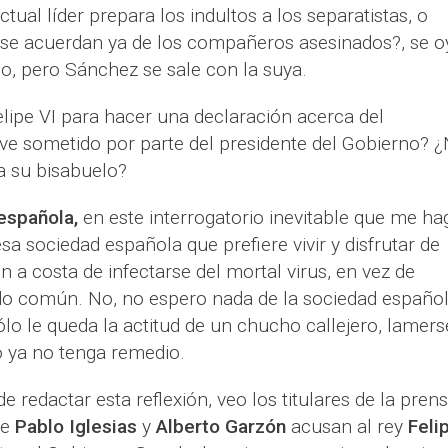
ctual líder prepara los indultos a los separatistas, o
o se acuerdan ya de los compañeros asesinados?, se 
o, pero Sánchez se sale con la suya.
elipe VI para hacer una declaración acerca del
ve sometido por parte del presidente del Gobierno? 
 a su bisabuelo?
española,
en este interrogatorio inevitable que me ha
a sociedad española que prefiere vivir y disfrutar de
n a costa de infectarse del mortal virus, en vez de
do común. No, no espero nada de la sociedad español
ólo le queda la actitud de un chucho callejero, lamers
o ya no tenga remedio.
e redactar esta reflexión, veo los titulares de la pren
ue
Pablo Iglesias
y
Alberto Garzón
acusan al rey
Feli