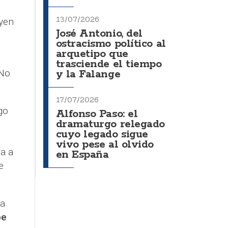
13/07/2026
oyen
José Antonio, del
ostracismo político al
arquetipo que
trasciende el tiempo
¿No
y la Falange
17/07/2026
go
Alfonso Paso: el
dramaturgo relegado
cuyo legado sigue
vivo pese al olvido
a a
en España
e
sa
pe