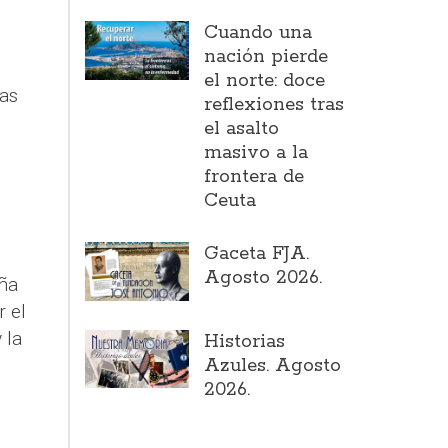
Cuando una
nación pierde
o
el norte: doce
las
reflexiones tras
el asalto
masivo a la
frontera de
Ceuta
Gaceta FJA.
Agosto 2026.
aña
r el
 la
Historias
Azules. Agosto
2026.