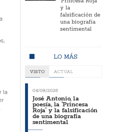
'Princesa Roja'
y la
falsificación de
a
una biografía
sentimental
s,
LO MÁS
VISTO
ACTUAL
04/08/2026
 la
José Antonio, la
er
poesía, la 'Princesa
.
Roja' y la falsificación
de una biografía
sentimental