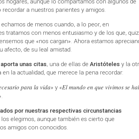
tros hogares, aunque lo compartamos con algunos de
o recordar a nuestros parientes y amigos.
a echamos de menos cuando, a lo peor, en
es tratamos con menos entusiasmo y de los que, quiz
pensemos que «nos cargan». Ahora estamos aprecian
u afecto, de su leal amistad.
 aporta unas citas
, una de ellas de
Aristóteles
y la ot
a en la actualidad, que merece la pena recordar:
ecesario para la vida
El mundo en que vivimos se hal
» y «
».
ados por nuestras respectivas circunstancias
s los elegimos, aunque también es cierto que
mos amigos con conocidos.