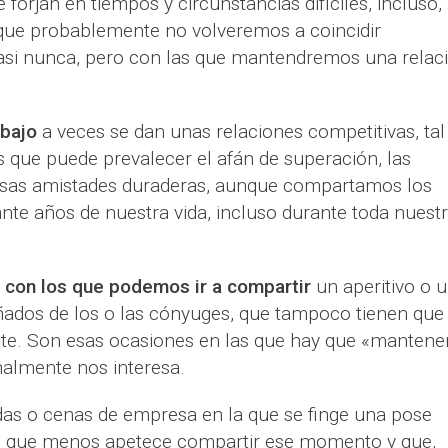
forjan en tiempos y circunstancias difíciles, incluso,
que probablemente no volveremos a coincidir
asi nunca, pero con las que mantendremos una relac
bajo
a veces se dan unas relaciones competitivas, tal
as que puede prevalecer el afán de superación, las
 esas amistades duraderas, aunque compartamos los
nte años de nuestra vida, incluso durante toda nuest
con los que podemos ir a compartir
un aperitivo o 
ados de los o las cónyuges, que tampoco tienen que
te. Son esas ocasiones en las que hay que «mantener
nalmente nos interesa.
as o cenas de empresa en la que se finge una pose
s que menos apetece compartir ese momento y que,