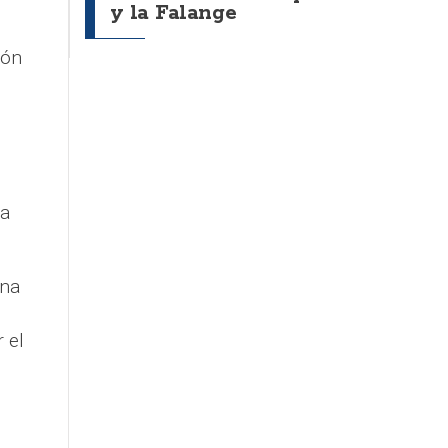
y la Falange
ión
ra
una
 el