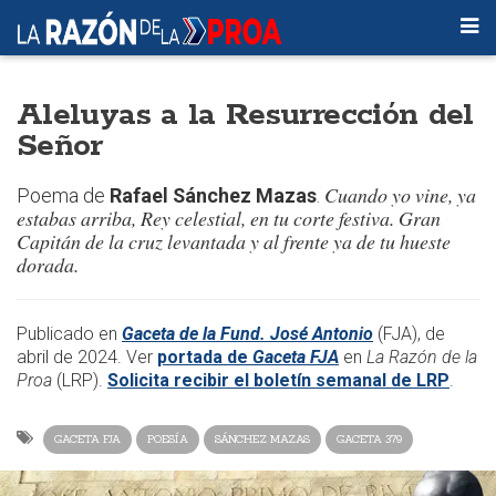
Aleluyas a la Resurrección del
Señor
Cuando yo vine, ya
Poema de
Rafael Sánchez Mazas
.
estabas arriba, Rey celestial, en tu corte festiva. Gran
Capitán de la cruz levantada y al frente ya de tu hueste
dorada.
​Publicado en
Gaceta de la Fund. José Antonio
(FJA), de
abril de 2024. Ver
portada de
Gaceta FJA
en
La Razón de la
Proa
(LRP).
Solicita recibir el boletín semanal de LRP
.
GACETA FJA
POESÍA
SÁNCHEZ MAZAS
GACETA 379