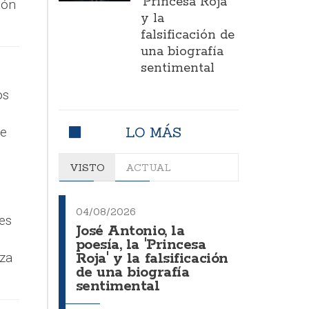
'Princesa Roja'
ión
y la
falsificación de
una biografía
sentimental
os
LO MÁS
te
VISTO
ACTUAL
04/08/2026
es
José Antonio, la
poesía, la 'Princesa
za
Roja' y la falsificación
de una biografía
sentimental