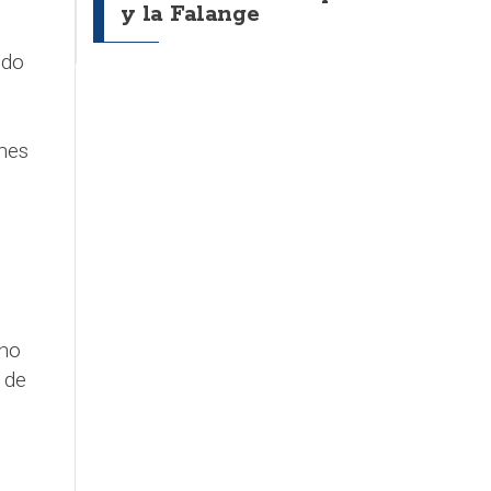
y la Falange
ndo
nes
eno
 de