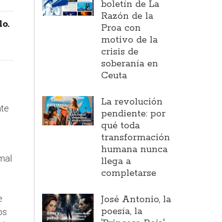
boletín de La
Razón de la
lo.
Proa con
motivo de la
crisis de
soberanía en
Ceuta
La revolución
te
pendiente: por
qué toda
transformación
humana nunca
mal
llega a
completarse
e
José Antonio, la
poesía, la
os