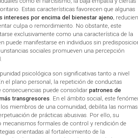
viduales como el narcisismo, la baja empatía y ciertas
itario. Estas características favorecen que algunas
s intereses por encima del bienestar ajeno
, reducie
ntar culpa o remordimiento. No obstante, este
arse exclusivamente como una característica de la
n puede manifestarse en individuos sin predisposicio
rcunstancias sociales promueven una percepción
.
unidad psicológica son significativas tanto a nivel
En el plano personal, la repetición de conductas
e consecuencias puede consolidar
patrones de
más transgresores
. En el ámbito social, este fenóm
e los miembros de una comunidad, debilita las normas
erpetuación de prácticas abusivas. Por ello, su
o mecanismos formales de control y rendición de
egias orientadas al fortalecimiento de la