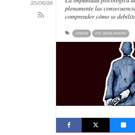
La impunidad psicológica de
25/06/26
plenamente las consecuencia
comprender cómo se debilita
OPINIÓN
FCO. JAVIER MORENO