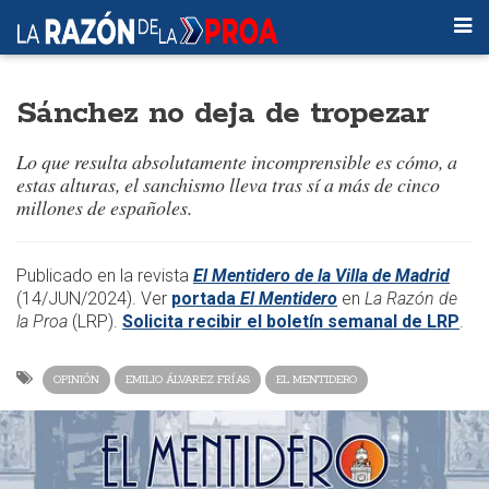
Sánchez no deja de tropezar
Lo que resulta absolutamente incomprensible es cómo, a
estas alturas, el sanchismo lleva tras sí a más de cinco
millones de españoles.
​​Publicado en la revista
El Mentidero de la Villa de Madrid
(14/JUN/2024)
. Ver
portada
El Mentidero
en
La Razón de
la Proa
(LRP).
Solicita recibir el boletín semanal de LRP
.
OPINIÓN
EMILIO ÁLVAREZ FRÍAS
EL MENTIDERO