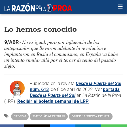
Lo hemos conocido
No es igual, pero por influencia de los
9/ABR
.-
antepasados que llevaron adelante la revolución e
implantaron en Rusia el comunismo, en España ya hubo
un intento similar allá por el tercer decenio del pasado
siglo
.
​Publicado en la revista
Desde la Puerta del Sol
núm. 613
, de 8 de abril de 2022. Ver
portada
Desde la Puerta del Sol
en
La Razón de la Proa
(LRP).
Recibir el boletín semanal de LRP
.
OPINIÓN
EMILIO ÁLVAREZ FRÍAS
DESDE LA PUERTA DEL SOL