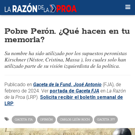
Pobre Perón. ¿Qué hacen en tu
memoria?
Su nombre ha sido utilizado por los supuestos peronistas
Kirschner (Néstor, Cristina, Massa ), los cuales solo han
utilizado parte de su visión izquierdista de la política.
​Publicado en
Gaceta de la Fund. José Antonio
(FJA), de
febrero de 2024. Ver
portada de
Gaceta FJA
en
La Razón
de la Proa
(LRP).
Solicita recibir el boletín semanal de
LRP
.
GACETA FJA
OPINIÓN
CARLOS LEÓN ROCH
GACETA 377