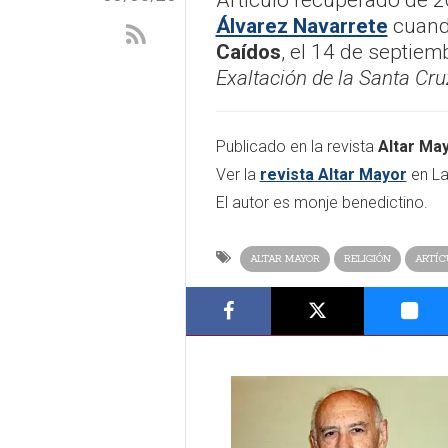
Artículo recuperado de 2
Álvarez Navarrete
cuand
Caídos
, el 14 de septie
Exaltación de la Santa Cru
Publicado en la revista
Altar Ma
Ver la
revista Altar Mayor
en La
El autor es monje benedictino.
ALTAR MAYOR
RELIGIÓN
ARTÍC