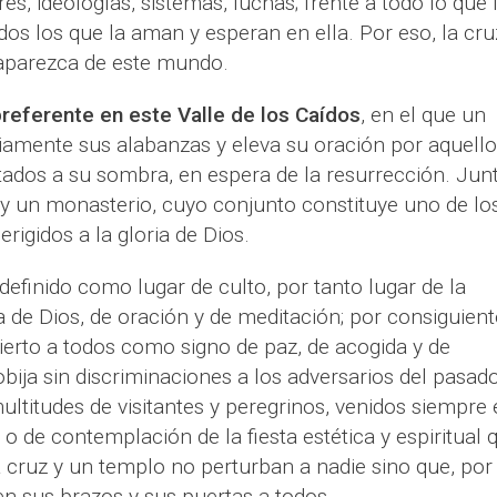
s, ideologías, sistemas, luchas; frente a todo lo que 
dos los que la aman y esperan en ella. Por eso, la cru
saparezca de este mundo.
preferente en este Valle de los Caídos
, en el que un
iamente sus alabanzas y eleva su oración por aquello
tados a su sombra, en espera de la resurrección. Jun
a y un monasterio, cuyo conjunto constituye uno de lo
igidos a la gloria de Dios.
efinido como lugar de culto, por tanto lugar de la
a de Dios, de oración y de meditación; por consiguient
bierto a todos como signo de paz, de acogida y de
bija sin discriminaciones a los adversarios del pasado
titudes de visitantes y peregrinos, venidos siempre 
 o de contemplación de la fiesta estética y espiritual 
a cruz y un templo no perturban a nadie sino que, por
en sus brazos y sus puertas a todos.