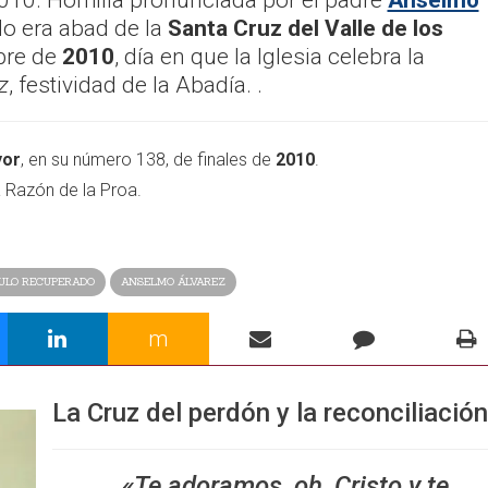
010. Homilía pronunciada por el padre
Anselmo
o era abad de la
Santa Cruz del Valle de los
mbre de
2010
, día en que la Iglesia celebra la
z
, festividad de la Abadía. .
yor
, en su número 138, de finales de
2010
.
 Razón de la Proa.
ULO RECUPERADO
ANSELMO ÁLVAREZ
m
La Cruz del perdón y la reconciliación
«Te adoramos, oh, Cristo y te