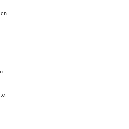
 en
,
to
to.
e