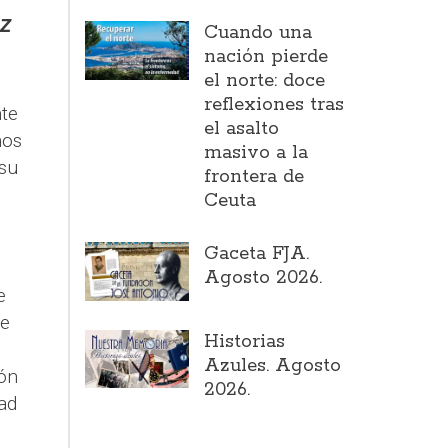
uz
Cuando una
nación pierde
el norte: doce
reflexiones tras
nte
el asalto
nos
masivo a la
su
frontera de
Ceuta
Gaceta FJA.
Agosto 2026.
e
te
Historias
Azules. Agosto
zón
2026.
dad