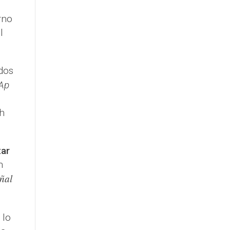
rno
l
dos
Ap
h
tar
n
eñal
 lo