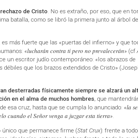
 rechazo de Cristo
. No es extraño, por eso, que en to
tima batalla, como se libró la primera junto al árbol de
es más fuerte que las «puertas del infierno» y que to
lucharán contra ti pero no prevalecerán
humanos: «
» (cf
ce un escritor judío contemporáneo: «los abrazos de
 débiles que los brazos extendidos de Cristo» (Josep
eran desterradas físicamente siempre se alzará un al
ación en el alma de muchos hombres
, que mantendrá
la s
 de esa cruz, hasta que se cumpla lo anunciado: «
elo cuando el Señor venga a juzgar esta tierra
».
o único que permanece firme (
Stat Crux
): frente a todo