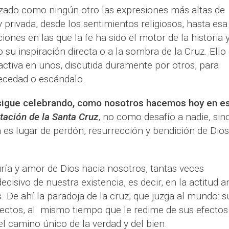
zado como ningún otro las expresiones más altas de
y privada, desde los sentimientos religiosos, hasta esa
iones en las que la fe ha sido el motor de la historia 
o su inspiración directa o a la sombra de la Cruz. Ello
activa en unos, discutida duramente por otros, para
ecedad o escándalo.
a sigue celebrando, como nosotros hacemos hoy en e
tación
de la Santa Cruz
, no como desafío a nadie, sin
 es lugar de perdón, resurrección y bendición de Dios
ría y amor de Dios hacia nosotros, tantas veces
isivo de nuestra existencia, es decir, en la actitud a
s. De ahí la paradoja de la cruz, que juzga al mundo: s
yectos, al mismo tiempo que le redime de sus efectos
el camino único de la verdad y del bien.