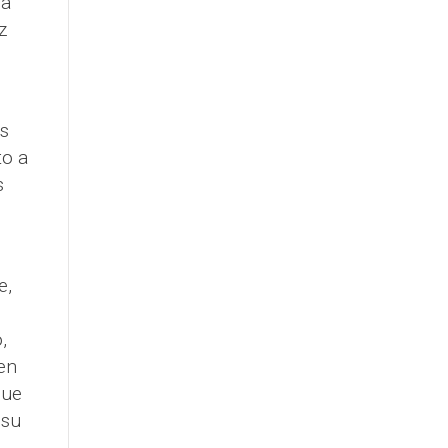
la
z
s
to a
s
e,
,
en
que
 su