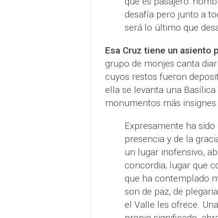
que es pasajero: hombre
desafía pero junto a to
será lo último que de
Esa Cruz tiene un asiento 
grupo de monjes canta diar
cuyos restos fueron deposi
ella se levanta una Basílic
monumentos más insignes er
Expresamente ha sido d
presencia y de la graci
un lugar inofensivo, a
concordia; lugar que co
que ha contemplado mul
son de paz, de plegaria
el Valle les ofrece. Un
propio significado, abr