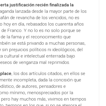
erta justificación recién finalizada la
paganda lanzada desde la mayor parte de los
 afán de revancha de los vencidos, no es
do hoy en día, rebasados los cuarenta años
 de Franco. Y no lo es no solo porque se
 de la fama y el reconocimiento que
mbién se está privando a muchas personas,
sin prejuicios políticos ni ideológicos, del
 cultural e intelectual enterrada bajo
deseos de venganza mal reprimidos.
 place
, los dos artículos citados, en ellos se
amente incompleta, dada la concisión que
odístico, de autores, pensadores e
 como mínimo, menospreciados por la
, pero hay muchos más, vivimos en tiempos
to, tiempos en los que, si no se atesora el