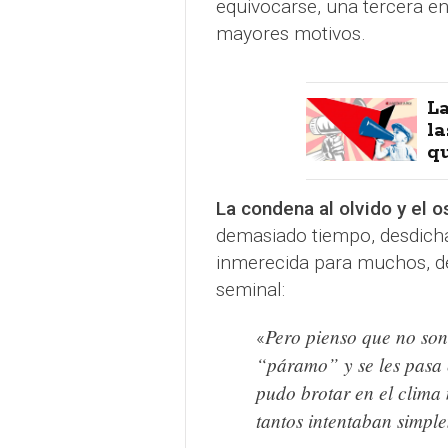
equivocarse, una tercera ent
mayores motivos.
La
la
qu
La condena al olvido y el 
demasiado tiempo, desdich
inmerecida para muchos, d
seminal:
Pero pienso que no son
«
“páramo” y se les pasa 
pudo brotar en el clima 
tantos intentaban simpl