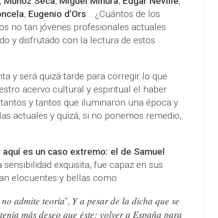
,
Muñoz Seca
,
Miguel Mihura
,
Edgar Neville
,
oncela
,
Eugenio d'Ors
… ¿Cuántos de los
 los no tan jóvenes profesionales actuales
o y disfrutado con la lectura de estos
 y será quizá tarde para corregir lo que
estro acervo cultural y espiritual el haber
tantos y tantos que iluminaron una época y
 las actuales y quizá, si no ponemos remedio,
r aquí es un caso extremo: el de Samuel
 sensibilidad exquisita, fue capaz en sus
 tan elocuentes y bellas como:
 no admite teoría
Y a pesar de la dicha que se
”,
 tenía más deseo que éste: volver a España para