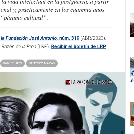
la vida intelectual en la postguerra, a partir
ional y, prácticamente en los cuarenta años
n “páramo cultural”.
 la Fundación José Antonio,
núm. 319
(ABR/2023).
 Razón de la Proa
(LRP).
Recibir el boletín de LRP
.​
SAMUEL ROS
SÁNCHEZ MAZAS