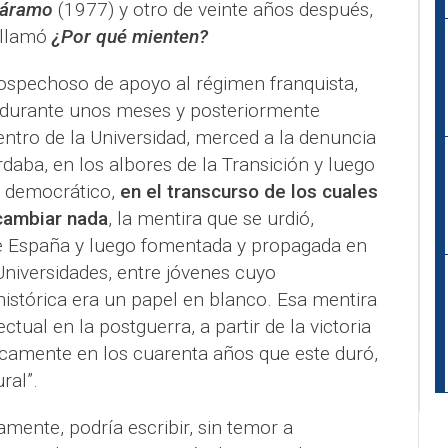
páramo
(1977) y otro de veinte años después,
 llamó
¿Por qué mienten?
sospechoso de apoyo al régimen franquista,
 durante unos meses y posteriormente
ntro de la Universidad, merced a la denuncia
aba, en los albores de la Transición y luego
n democrático,
en el transcurso de los cuales
 cambiar nada
, la mentira que se urdió,
de España y luego fomentada y propagada en
 Universidades, entre jóvenes cuyo
istórica era un papel en blanco. Esa mentira
ectual en la postguerra, a partir de la victoria
icamente en los cuarenta años que este duró,
ral”.
amente, podría escribir, sin temor a