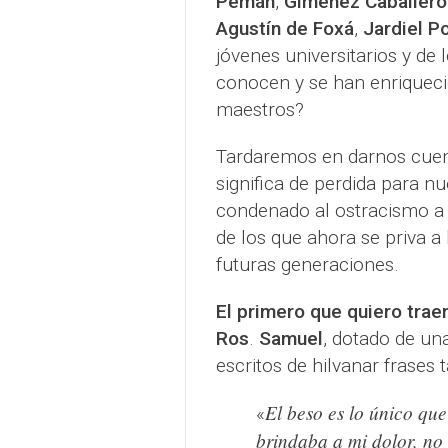
Pemán
,
Giménez Caballero
Agustín de Foxá
,
Jardiel P
jóvenes universitarios y de
conocen y se han enriquecid
maestros?
Tardaremos en darnos cuenta
significa de perdida para nu
condenado al ostracismo a 
de los que ahora se priva a
futuras generaciones.
El primero que quiero trae
Ros
.
Samuel
, dotado de una
escritos de hilvanar frases
El beso es lo único que
«
brindaba a mi dolor, no