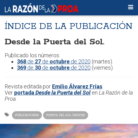
ÍNDICE DE LA PUBLICACIÓN
Desde la Puerta del Sol.
Publicado los números:
368
de
27
de
octubre
de 2020
(martes).
369
de
30
de
octubre
de 2020
(viernes).
Revista editada por
Emilio Álvarez Frías
.
Ver
portada
Desde la Puerta del Sol
en
La Razón de la
Proa
.
PUBLICACIONES
PUERTA DEL SOL ÍNDICES