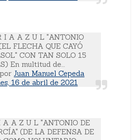
R I A A Z U L "ANTONIO
 (EL FLECHA QUE CAYÓ
 SOL" CON TAN SOLO 15
) En multitud de...
 por
Juan Manuel Cepeda
es, 16 de abril de 2021
I A A Z U L "ANTONIO DE
RCÍA" (DE LA DEFENSA DE