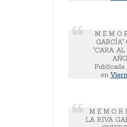
M E M O 
GARCÍA"
"CARA AL
AÑOS
Publicada
en
Viern
M E M O R 
LA RIVA GA