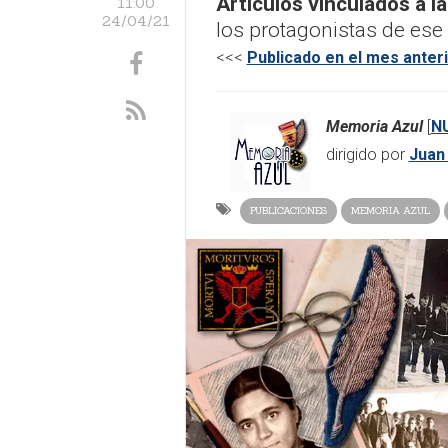
Artículos vinculados a la
11:00
24/04/21
los protagonistas de ese
<<<
Publicado en el mes anter
Memoria Azul
[
N
dirigido por
Juan
PUBLICACIONES
MEMORIA AZUL