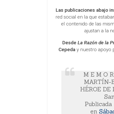
Las publicaciones abajo i
red social en la que estab
el contenido de las misma
ajustan a la 
Desde
La Razón de la P
Cepeda
y nuestro apoyo p
M E M O R
MARTÍN-B
HÉROE DE 
San
Publicada
en
Sábad