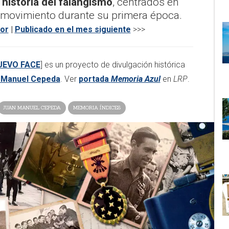
 historia del falangismo
, centrados en
 movimiento durante su primera época.
ior
|
Publicado en el mes siguiente
>>>​
UEVO FACE
] es un proyecto de divulgación histórica
 Manuel Cepeda
. Ver
portada
Memoria Azul
en
LRP
.
JUAN MANUEL CEPEDA
MEMORIA ÍNDICES