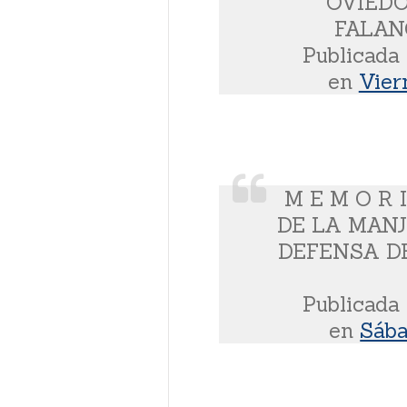
OVIED
FALANG
Publicada
en
Vier
M E M O R 
DE LA MANJ
DEFENSA DE
Publicada
en
Sába