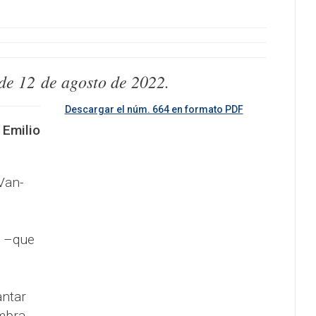
 de
12
de
agosto
de
2022.
Descargar el núm. 664 en formato PDF
|
Emilio
Van-
–que
antar
ombra