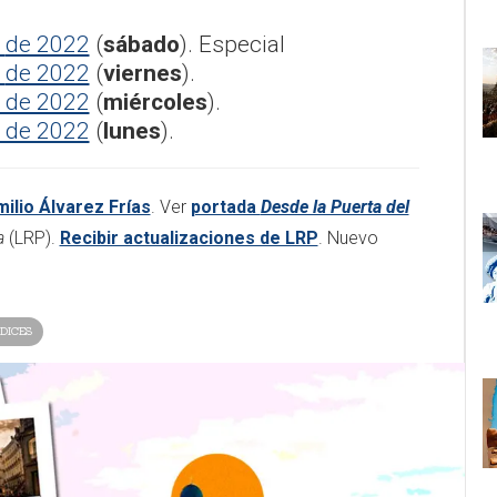
o
de 2022
(
sábado
). Especial
o
de 2022
(
viernes
).
de 2022
(
miércoles
).
de 2022
(
lunes
).
milio Álvarez Frías
. Ver
portada
Desde la Puerta del
oa
(LRP).
Recibir actualizaciones de LRP
. Nuevo
DICES