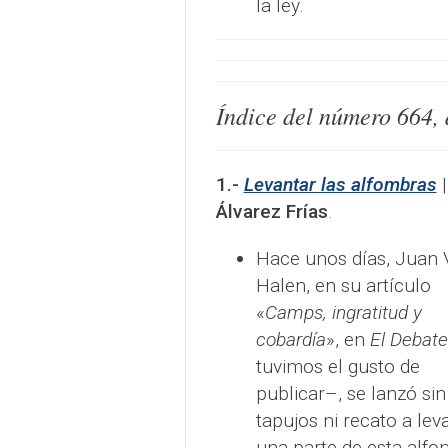
la ley.
Índice del número
664
,
1.-
Levantar las alfombras
Álvarez Frías
.
Hace unos días, Juan 
Halen, en su artículo
«
Camps, ingratitud y
cobardía
», en
El Debate
tuvimos el gusto de
publicar–, se lanzó sin
tapujos ni recato a lev
una parte de esta alf