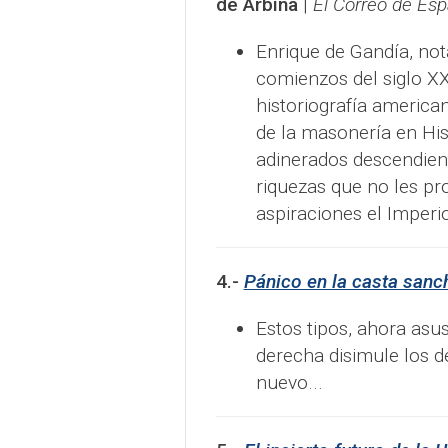
de Arbina
|
El Correo de Es
Enrique de Gandía, not
comienzos del siglo XX
historiografía american
de la masonería en His
adinerados descendient
riquezas que no les p
aspiraciones el Imperio
4.-
Pánico en la casta sanc
Estos tipos, ahora asus
derecha disimule los de
nuevo...