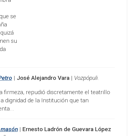
 que se
aña
quizá
enen su
ada
Petro
|
José Alejandro Vara
|
Vozpópuli
.
 firmeza, repudió discretamente el teatrillo
la dignidad de la Institución que tan
nta...
l masón
|
Ernesto Ladrón de Guevara López