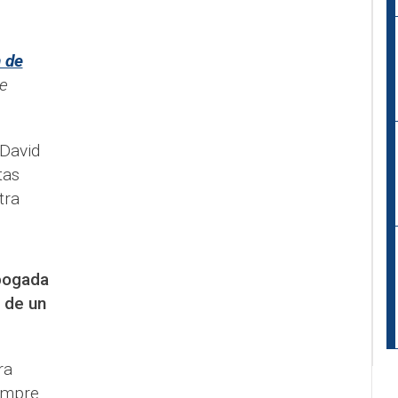
 de
e
David
tas
tra
bogada
 de un
ra
empre