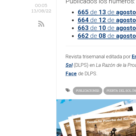
​Publicados los números:
00:05
13/08/22
665
de
13
de
agost
664
de
12
de
agost
663
de
10
de
agosto
662
de
08
de
agosto
Revista trisemanal editada por
E
Sol
(DLPS) en
La Razón de la Pr
Face
de DLPS.
PUBLICACIONES
PUERTA DEL SOL ÍN