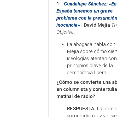
1.-
Guadalupe Sánchez: «En
España tenemos un grave
problema con la presunción
inocencia»
|
David Mejía
Th
Objetive
.
La abogada habla con 
Mejía sobre cómo cier
ideologías atentan con
principios clave de la
democracia liberal.
¿Cómo se convierte una a
en columnista y contertulia
matinal de radio?
RESPUESTA.
La prime
sorprendida soy yo, si