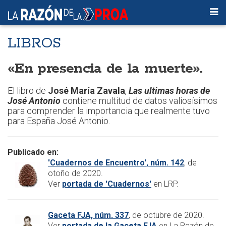
LIBROS
«En presencia de la muerte».
El libro de
José María Zavala
,
Las ultimas horas de
José Antonio
contiene multitud de datos valiosísimos
para comprender la importancia que realmente tuvo
para España José Antonio.
Publicado en:
'Cuadernos de Encuentro', núm. 142
, de
otoño de 2020.
Ver
portada de 'Cuadernos'
en LRP.
Gaceta FJA, núm. 337
, de octubre de 2020.
Ver
portada de la Gaceta FJA
en La Razón de