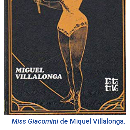
Miss Giacomini
de
Miquel Villalonga
.