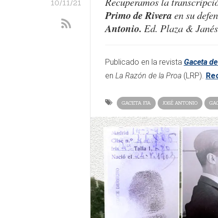
Recuperamos la transcripci
10/11/21
Primo de Rivera
en su defe
Antonio.
Ed. Plaza & Janés 
Publicado en la revista
Gaceta de
en
La Razón de la Proa
(LRP).
Rec
GACETA FJA
JOSÉ ANTONIO
GAC