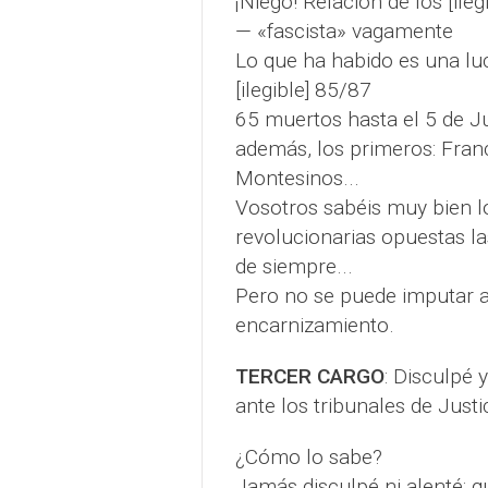
¡Niego! Relación de los [ileg
— «fascista» vagamente
Lo que ha habido es una luc
[ilegible] 85/87
65 muertos hasta el 5 de Jul
además, los primeros: Fra
Montesinos...
Vosotros sabéis muy bien l
revolucionarias opuestas l
de siempre...
Pero no se puede imputar a 
encarnizamiento.
TERCER CARGO
: Disculpé 
ante los tribunales de Justic
¿Cómo lo sabe?
Jamás disculpé ni alenté: q