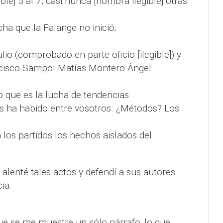
ible] 5 al 7, casi nunca [nombra ilegible] otras
ha que la Falange no inició;
io (comprobado en parte oficio [ilegible]) y
ncisco Sampol Matías Montero Ángel
o que es la lucha de tendencias
as ha habido entre vosotros. ¿Métodos? Los
los partidos los hechos aislados del
y alenté tales actos y defendí a sus autores
ia.
ue se me muestre un sólo párrafo; lo que