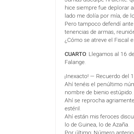
hice siempre fue deplorar a
lado me dolía por mía, de l
Pero tampoco defendí ante l
tenencias de armas, reunión 
¿Cómo se atreve el Fiscal e
CUARTO
: Llegamos al 16 de 
Falange.
¡Inexacto! — Recuerdo del 1
Ahí tenéis el penúltimo n
nombre de bienio estúpido.
Ahí se reprocha agriamente
estéril.
Ahí están mis feroces discu
lo de Guinea, lo de Azaña.
Por último: Número anterior