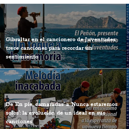
Gibraltar en el cancionero de Juventudes:
trece canciones para recordar un
sentimiento
De 'En pie, camaradas' a 'Nunca estaremos
solos': la evolución de un ideal en sus
canciones