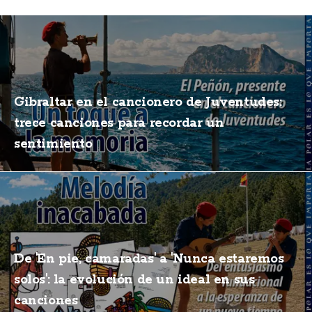
Gibraltar en el cancionero de Juventudes:
trece canciones para recordar un
sentimiento
De 'En pie, camaradas' a 'Nunca estaremos
solos': la evolución de un ideal en sus
canciones