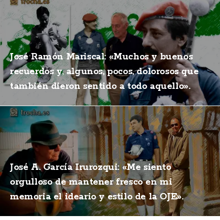
José Ramón Mariscal: «Muchos y buenos
recuerdos y, algunos, pocos, dolorosos que
también dieron sentido a todo aquello».
José A. García Irurozqui: «Me siento
orgulloso de mantener fresco en mi
memoria el ideario y estilo de la OJE».