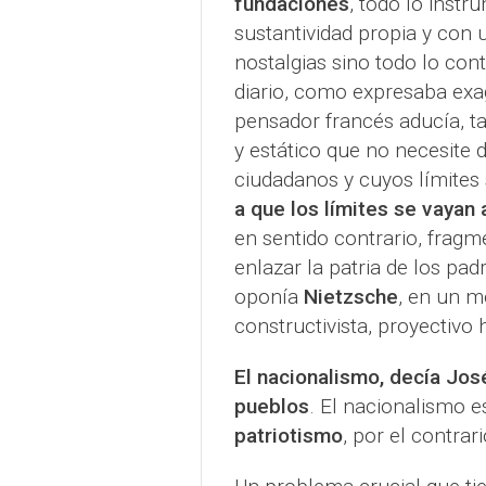
fundaciones
, todo lo instr
sustantividad propia y con 
nostalgias sino todo lo con
diario, como expresaba e
pensador francés aducía, 
y estático que no necesite 
ciudadanos y cuyos límites
a que los límites se vayan
en sentido contrario, fragm
enlazar la patria de los padr
oponía
Nietzsche
, en un m
constructivista, proyectivo h
El nacionalismo, decía José
pueblos
. El nacionalismo e
patriotismo
, por el contrar