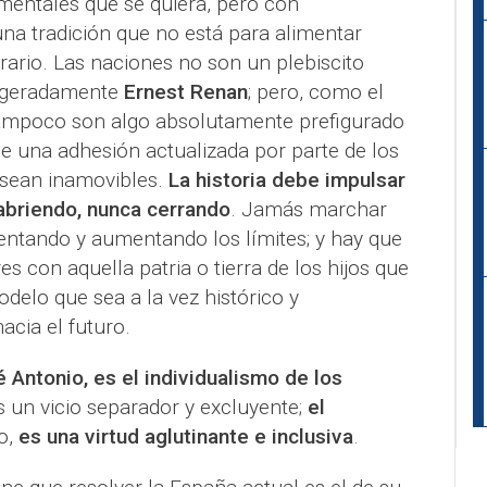
umentales que se quiera, pero con
una tradición que no está para alimentar
trario. Las naciones no son un plebiscito
xageradamente
Ernest Renan
; pero, como el
tampoco son algo absolutamente prefigurado
de una adhesión actualizada por parte de los
 sean inamovibles.
La historia debe impulsar
 abriendo, nunca cerrando
. Jamás marchar
entando y aumentando los límites; y hay que
es con aquella patria o tierra de los hijos que
odelo que sea a la vez histórico y
acia el futuro.
 Antonio, es el individualismo de los
s un vicio separador y excluyente;
el
io,
es una virtud aglutinante e inclusiva
.