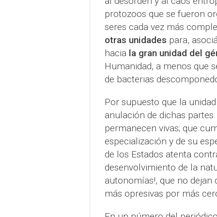
al desorden y al caos entró
protozoos que se fueron or
seres cada vez más comple
otras unidades
para, asoci
hacia
la gran unidad del g
Humanidad, a menos que se
de bacterias descomponedo
Por supuesto que la unidad
anulación de dichas partes:
permanecen vivas; que cump
especialización y de su espe
de los Estados atenta contra
desenvolvimiento de la natu
autonomías!, que no dejan 
más opresivas por más cer
En un número del periódico 