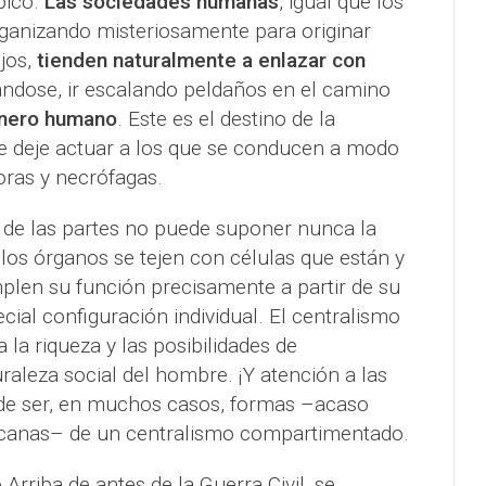
pico.
Las sociedades humanas
, igual que los
ganizando misteriosamente para originar
jos,
tienden naturalmente a enlazar con
ándose, ir escalando peldaños en el camino
énero humano
. Este es el destino de la
 deje actuar a los que se conducen a modo
ras y necrófagas.
 de las partes no puede suponer nunca la
 los órganos se tejen con células que están y
len su función precisamente a partir de su
cial configuración individual. El centralismo
 la riqueza y las posibilidades de
raleza social del hombre. ¡Y atención a las
de ser, en muchos casos, formas –acaso
canas– de un centralismo compartimentado.
Arriba de antes de la Guerra Civil, se