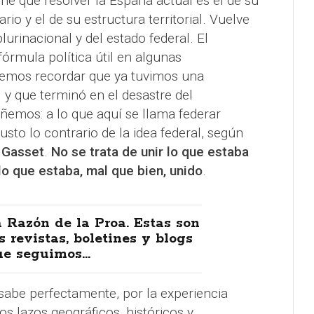
ne que resolver la España actual es el de su
rio y el de su estructura territorial. Vuelve
lurinacional y del estado federal. El
órmula política útil en algunas
bemos recordar que ya tuvimos una
 y que terminó en el desastre del
emos: a lo que aquí se llama federar
sto lo contrario de la idea federal, según
 Gasset
.
No se trata de unir lo que estaba
lo que estaba, mal que bien, unido
.
 Razón de la Proa. Estas son
s revistas, boletines y blogs
e seguimos...
sabe perfectamente, por la experiencia
los lazos geográficos, históricos y