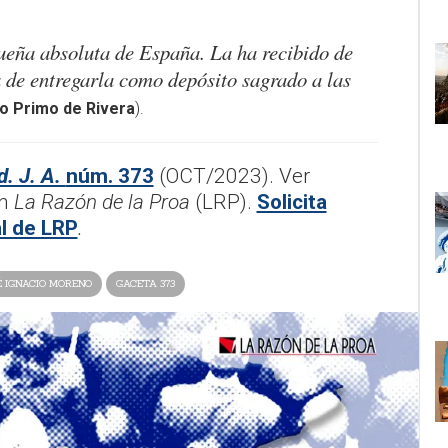
ueña absoluta de España. La ha recibido de
a de entregarla como depósito sagrado a las
o Primo de Rivera
).
. J. A.
núm. 373
(OCT/2023). Ver
n
La Razón de la Proa
(LRP).
Solicita
al de LRP
.
É IGNACIO MORENO
GACETA 373