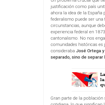
Un problema crucial que tie
justificación como país unita
ahora la idea de la España p
federalismo puede ser una f
circunstancias, aunque de
experiencia federal en 1873
cantonalismo. No nos engañ
comunidades históricas es ju
consideraba
José Ortega y
separado, sino de separar 
La
la
qu
Gran parte de la población 
cotidiana, lo que significan 