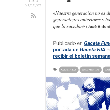
12:00
21/10/23
Nuestra generación no es d
«
generaciones anteriores y h
que la sucedan
»
(
José Antoni
​Publicado en
Gaceta Fund
portada de
Gaceta FJA
e
recibir el boletín seman
GACETA FJA
ARGUMENTOS
JOS