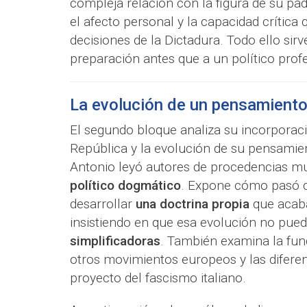
compleja relación con la figura de su pad
el afecto personal y la capacidad crític
decisiones de la Dictadura. Todo ello sirv
preparación antes que a un político profe
La evolución de un pensamiento 
El segundo bloque analiza su incorporaci
República y la evolución de su pensamien
Antonio leyó autores de procedencias mu
político dogmático
. Expone cómo pasó d
desarrollar
una doctrina propia
que acaba
insistiendo en que esa evolución no pu
simplificadoras
. También examina la fun
otros movimientos europeos y las difere
proyecto del fascismo italiano.