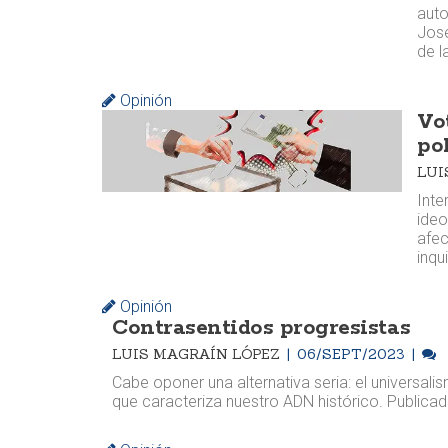
auto
José
de l
Opinión
Vo
pol
LUI
Inte
ideo
afec
inqu
Opinión
Contrasentidos progresistas
LUIS MAGRAÍN LÓPEZ
06/SEPT/2023
Cabe oponer una alternativa seria: el universalis
que caracteriza nuestro ADN histórico. Publicad