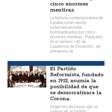
cinco enormes
mentiras.
La historia contemporánea de
España están siendo
sistemáticamente
bombardeados por cinco
enormes mentiras . Publicado
en el número 140 de
Cuadernos de Encuentro , de
primavera de…
Memoria
El Partido
Reformista, fundado
en 1912, asumía la
posibilidad de que
se democratizara la
Corona.
Según los discursos que se
oyeron allí, el Partido