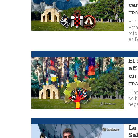
ca
TR
En 1
Fran
reto
en B
Argumentos
El
afi
en 
TR
El n
se b
nega
Huellas
La
Sa