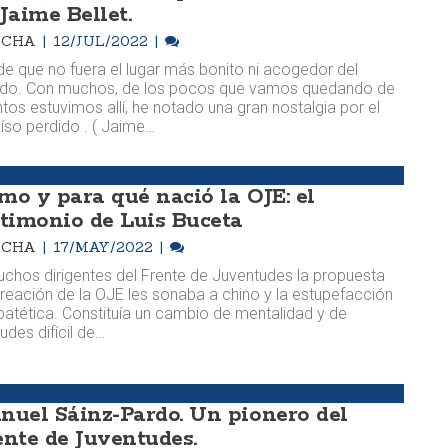
Jaime Bellet.
OCHA
12/JUL/2022
e que no fuera el lugar más bonito ni acogedor del
do. Con muchos, de los pocos que vamos quedando de
tos estuvimos allí, he notado una gran nostalgia por el
íso perdido . ( Jaime…
mo y para qué nació la OJE: el
stimonio de Luis Buceta
OCHA
17/MAY/2022
chos dirigentes del Frente de Juventudes la propuesta
reación de la OJE les sonaba a chino y la estupefacción
patética. Constituía un cambio de mentalidad y de
tudes difícil de…
nuel Sáinz-Pardo. Un pionero del
ente de Juventudes.