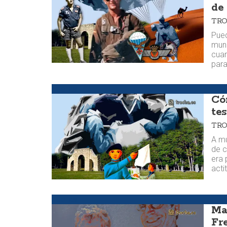
de 
TR
Pued
mun
cuan
para
Huellas
Có
te
TR
A mu
de c
era 
acti
Huellas
Ma
Fr