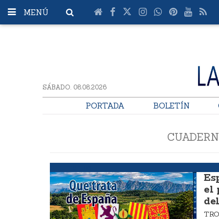
MENÚ
SÁBADO. 08.08.2026
PORTADA
BOLETÍN
CUADERN
Argumentos
Es
el
de
TR