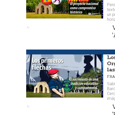
Pens
text
un p
hori
Huellas
Lo
Or
la
FRA
Sab
Barc
Cerd
imá
'