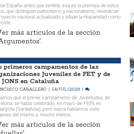
ar España antes que sentirla: esa es la premisa de estos
os, que distinguen patriotismo y nacionalismo, reivindican
royecto nacional actualizado y sitúan la Hispanidad como
zonte…
Ver más artículos de la sección
'Argumentos'.
s primeros campamentos de las
ganizaciones Juveniles de FET y de
s JONS en Cataluña
NCISCO CABALLERO
14/JUL/2026
íamos que el primer campamento de Juventudes, de
elona, se había celebrado, en mayo de 1939, en
anyola (Sardañola), pero nunca habíamos visto
genes del mismo y, mucho menos,…
Ver más artículos de la sección
Huellas'.