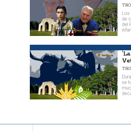
TR
Los 
de c
del 
infa
Argumentos
'L
Ve
TR
Dura
se h
much
dec