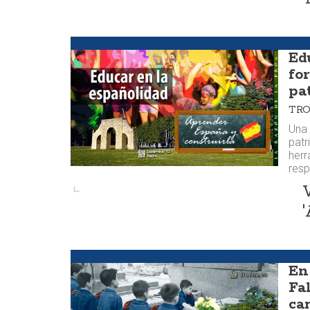
Argumentos
Ed
fo
pa
TR
Una 
patr
herr
resp
Huellas
En 
Fa
ca