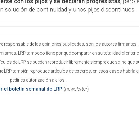
erse con los pijos y se declaran progresistas
; pero 
in solución de continuidad y unos pijos discontinuos.
e responsable de las opiniones publicadas, son los autores firmantes 
mismas. LRP tampoco tiene por qué compartir en su totalidad el criterio
ículos de LRP se pueden reproducir libremente siempre que se indique s
ue LRP también reproduce artículos de terceros, en esos casos habría 
pedirles autorización a ellos.
ir el boletín semanal de LRP
(
newsletter
)