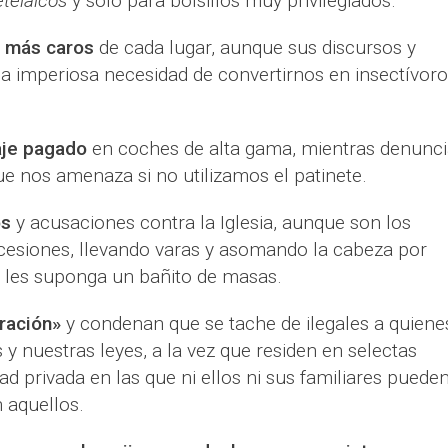
etelaicos
y sólo para bolsillos muy privilegiados.
s más caros
de cada lugar, aunque sus discursos y
a imperiosa necesidad de convertirnos en insectívoro
aje pagado
en coches de alta gama, mientras denunc
ue nos amenaza si no utilizamos el patinete.
os
y acusaciones contra la Iglesia, aunque son los
esiones, llevando varas y asomando la cabeza por
e les suponga un bañito de masas.
ración»
y condenan que se tache de ilegales a quiene
 y nuestras leyes, a la vez que residen en selectas
d privada en las que ni ellos ni sus familiares puede
 aquellos.