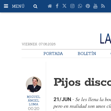
MENÚ
VIERNES. 07.08.2026
PORTADA
BOLETÍN
Pijos disc
MIGUEL
Se les llena la bo
21/JUN
.-
ÁNGEL
LOMA
pero en realidad son unos cí
00:20