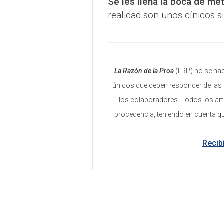
Se les llena la boca de met
realidad son unos cínicos s
La Razón de la Proa
(LRP) no se hac
únicos que deben responder de las 
los colaboradores. Todos los art
procedencia, teniendo en cuenta q
Recib