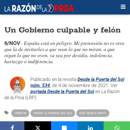
Un Gobierno culpable y felón
España está en peligro. Mi pretensión no es otra
6/NOV
.-
que la de invitarles a que vean lo que no miran, a que
oigan lo que no oyen, ya sea por desidia, indolencia,
hartazgo o indiferencia.
Publicado en la revista
Desde la Puerta del Sol
núm. 534
, de 4 de noviembre de 2021. Ver
portada Desde la Puerta del Sol
en
La Razón
de la Proa
(LRP).
OPINIÓN
DESDE LA PUERTA DEL SOL
JOSÉ MARÍA NIETO