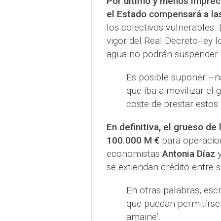
Por último y menos impreci
el Estado compensará a l
los colectivos vulnerables. 
vigor del Real Decreto-ley l
agua no podrán suspender e
Es posible suponer –na
que iba a movilizar el
coste de prestar estos 
En definitiva, el grueso de
100.000 M €
para operacion
economistas
Antonia Díaz
se extiendan crédito entre s
En otras palabras, esc
que puedan permitírsel
amaine’.