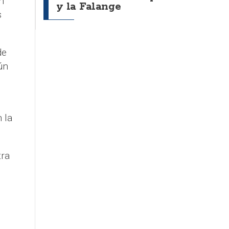
n
y la Falange
s
de
ún
 la
tra