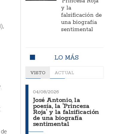
'Princesa Roja'
y la
falsificación de
una biografía
),
sentimental
LO MÁS
VISTO
ACTUAL
B
.
04/08/2026
José Antonio, la
poesía, la 'Princesa
€
Roja' y la falsificación
de una biografía
sentimental
 de