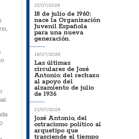
15/07/2026
18 de julio de 1960:
nace la Organización
o
Juvenil Española
io,
para una nueva
generación.
a
18/07/2026
to
Las últimas
circulares de José
Antonio: del rechazo
al apoyo del
alzamiento de julio
r
de 1936
al.
13/07/2026
ida
José Antonio, del
o
ostracismo político al
arquetipo que
trasciende el tiempo