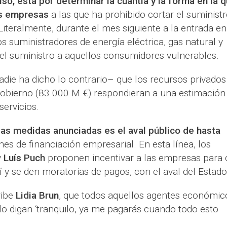
so, está por determinar la cuantía y la forma en la 
as empresas
a las que ha prohibido cortar el suministr
Literalmente, durante el mes siguiente a la entrada en
os suministradores de energía eléctrica, gas natural y
l suministro a aquellos consumidores vulnerables.
die ha dicho lo contrario– que los recursos privados
 gobierno (83.000 M €) respondieran a una estimación
servicios.
 las medidas anunciadas es el aval público de hasta
es de financiación empresarial. En esta línea, los
y
Luís Puch
proponen incentivar a las empresas para 
í y se den moratorias de pagos, con el aval del Estado
ribe
Lidia Brun
, que todos aquellos agentes económic
o digan ‘tranquilo, ya me pagarás cuando todo esto