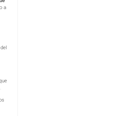
que
o a
 del
que
.
os