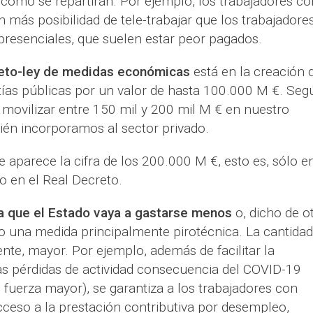
 cómo se repartirán. Por ejemplo, los trabajadores co
 más posibilidad de tele-trabajar que los trabajadore
presenciales, que suelen estar peor pagados.
creto-ley de medidas económicas
está en la creación 
tías públicas por un valor de hasta 100.000 M €. Seg
á movilizar entre 150 mil y 200 mil M € en nuestro
én incorporamos al sector privado.
e aparece la cifra de los 200.000 M €, esto es, sólo en
 en el Real Decreto.
ica que el Estado vaya a gastarse menos
o, dicho de o
o una medida principalmente pirotécnica. La cantidad
te, mayor. Por ejemplo, además de facilitar la
as pérdidas de actividad consecuencia del COVID-19
 fuerza mayor), se garantiza a los trabajadores con
cceso a la prestación contributiva por desempleo,