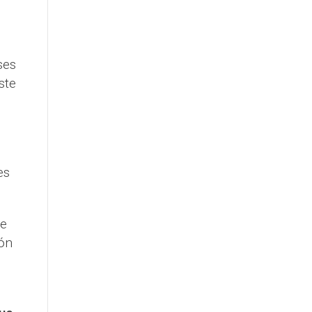
ses
ste
es
de
ión