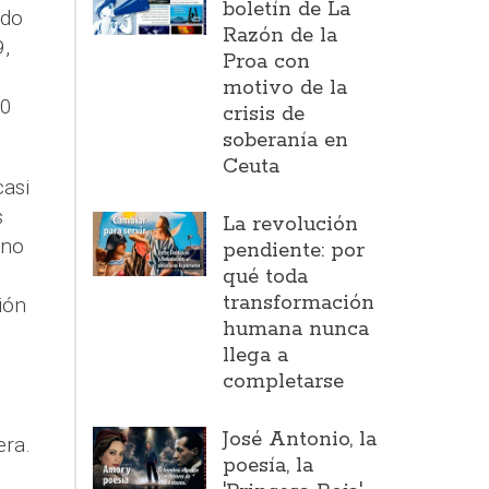
boletín de La
rdo
Razón de la
9,
Proa con
motivo de la
00
crisis de
soberanía en
Ceuta
casi
s
La revolución
ano
pendiente: por
qué toda
transformación
ión
humana nunca
llega a
completarse
José Antonio, la
era.
poesía, la