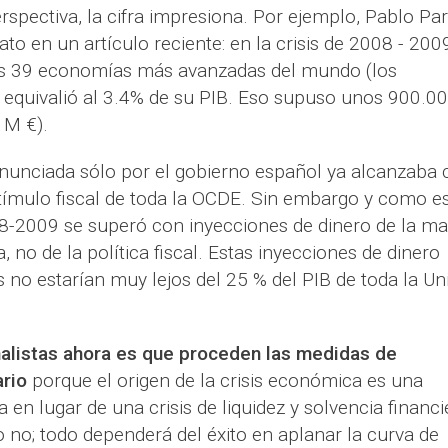
spectiva, la cifra impresiona. Por ejemplo, Pablo Pa
ato en un artículo reciente: en la crisis de 2008 - 200
 las 39 economías más avanzadas del mundo (los
equivalió al 3.4% de su PIB. Eso supuso unos 900.0
 M €).
 anunciada sólo por el gobierno español ya alcanzaba 
estímulo fiscal de toda la OCDE. Sin embargo y como e
008-2009 se superó con inyecciones de dinero de la m
, no de la política fiscal. Estas inyecciones de dinero
o estarían muy lejos del 25 % del PIB de toda la Un
nalistas ahora es que proceden las medidas de
ario
porque el origen de la crisis económica es una
a en lugar de una crisis de liquidez y solvencia financi
o no; todo dependerá del éxito en aplanar la curva de